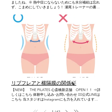
す。 ピラティスでは呼吸とともにゆっくり体を動かしな
ましたね、🌞 熱中症にならないためにも水分補給は忘れ
がらインナーマッスルを目覚めさせていきます。 インナ
ず、こまめにしていきましょう！ 瀬尾トレーナーの書い
ーマッスルがしっかり働くことで体の軸が安定しそのう
ている→ 健康的な水分補給は？ のブログも是非ご覧
えでアウターマッスルも効率よく使えるようになりま
ください👀 妊娠中に姿勢を良くすると起こるメリットと
す。 体を鍛えるだけでなく『正しく動ける体』を目指し
は…❔ 妊娠中はお腹や胸の重みで重心の位置が下に下が
たい方はぜひ一度体験レッスンにお待ちしております！
りやすくなります。 姿勢が崩れると、呼吸が浅くなる 腰
毎日の動きが変わることで体の軽さや心地よさを実感し
痛・肩こりが起こりやすくなる お腹の張りや疲れやすさ
ましょう！ 日常生活でのお体のお悩み、何か一つでもあ
などにつながることも…💦 メリット 〈呼吸がしやすくな
ればぜひピラティス体験してみませんか？ 只今体験レッ
る〉 姿勢が整うことで胸がまわりが広がり、呼吸がしや
スンも受付中です🙌 何年先も、何十年先も自分の足で歩
すくなる。 しっかり呼吸ができることで、お母さん自信
ける身体作りを！ ピラティスでカラダの内側から整えて
も楽になり、赤ちゃんにも酸素が届きやすくなります。
毎日の暮らしを1段階、2段階レベルアップしてみません
〈骨盤の動きが良くなる〉 妊娠中は骨盤まわりが硬くな
か？ THE PILATESで身体を整え、日常の変化を体感しま
りやすいですが、姿勢を整えると骨盤が動きやすくなり
しょう！ ＝＝＝＝＝＝＝＝＝＝＝＝＝＝＝＝＝＝＝＝＝
赤ちゃんも心地よい環境につながります✨ 〈出産時に力
＝＝＝＝＝＝＝＝＝＝＝＝＝ ✨体験レッスン受付中✨ 👇
が伝わりやすくなる〉 身体のバランスが整うことで、出
こちらから体験レッスンのお申し込みをお願いします 👇
産時に必要な力が入りやすくなることもあり スムーズな
https://lin.ee/jbiNfKM 【HP】 https://www.the-
お産につながることもあります！ 妊娠中だからこ
pilates.com/ 【THE PILATES 本店】 【住所】 兵庫県 西
リブフレアと横隔膜の関係🍃
そ、”無理なく”が大切🌿 これらのように妊娠中の身体を
宮市 北口町10-17 Grandi西宮北口2F 阪急 西宮 北口
少し楽にしてくれるメリットがあります！☺️ 少しでも楽
【NEW】 THE PILATES 心斎橋新店舗 OPEN！！ ⇒詳
駅 北改札から徒歩3分 【電話番号】 0798－98－2200
な妊婦生活をおくることが出来るようにピラティスを初
しくはこちら 体験申し込み･お問い合わせ 👉🏻公式LINEは
【各主要駅からのアクセス】 阪急 大阪 梅田駅から阪急
めてみませんか？ 痛みが原因でやりたい事を諦めた経験
こちら 当スタジオはInstagramにも力を入れています！
西宮北口駅まで特急12分 阪急 神戸 三宮駅から阪急西宮
はありませんか？ THE PILATESでやりたい事をもう1度
下記URLからチラッと覗いて見てください😊 👉🏻
北口駅まで特急14分 宝塚 駅から阪急西宮北口駅まで14分
出来る身体作りを始めませんか？ THE PILATESで1度し
Instagramはこちら 前回の膝下の捻じれについて見てい
【THE PILATES 心斎橋店】 【住所】 大阪市 中央区 南船
かない人生をより良いものに！！ ＝＝＝＝＝＝＝＝＝＝
1
62
/