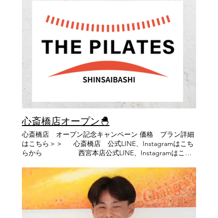
ォローよろしくい願いいたします！！！ 👉僕のインスタ
を意識し体幹や股関節と連動させて動くことで、 正しい
はこちら 改めまして！ 5月から入社しました井野彰人(い
重心位置や姿勢を身につけやすくなります！ 身体全体の
のあきひと)と申します！ 実は僕、鍼灸師でして前は鍼灸
使い方が改善されることで、足だけでなく肩こりや腰痛
整骨院につとめておりました。 あとは現在も行かせてい
などの不調の軽減にも繋がります！ 一度 THE PILATES
ただいてる高校サッカー部の方でトレーナーをしており
で体験してみませんか？ お気軽にお問い合わせくださ
ます。 そこでの経験も活かしながら学んだことを皆様に
い☺︎ “今の自分"を大切にできていますか？ 毎日の積み重
還元できるよう努めてまいりますので、 よろしくお願い
ねが将来の健康へと繋がります。 忙しい日々の中でも、
いたします。 受付でも気軽にお声掛けください！ さて、
少しだけ"今の自分"と向き合う時間を作ってみません
今回は先日来て頂いたモニターの方のビフォーアフター
か？ THE PILATESで、“将来の自分の健康”のための心身
をお見せしたいと思います。 (遠いところありがとうござ
を整えていきましょう🍀 ＝＝＝＝＝＝＝＝＝＝＝＝＝＝
いました！！(*'▽')) まずは横からのビフォーアフターを
＝＝＝＝＝＝＝＝＝＝＝＝＝＝＝＝＝＝＝＝ ✨体験レッ
おみせします！ ビフ
スン受付中✨ 👇 こちらから体験レッスンのお申し込みを
ォー アフター 何が変わったかというと地面に対して垂
お願いします 👇 https://lin.ee/jbiNfKM 【HP】
心斎橋店オープン🐣
直に立てているのがお分かりいただけるかと思いま
https://www.the-pilates.com/ 【THE PILATES 本店】
す。 （ビフォーとアフターでは一目瞭然ですね！） ビ
心斎橋店 オープン記念キャンペーン 価格 プラン詳細
【住所】 兵庫県 西宮市 北口町10-17 Grandi西宮北口2F
フォーの姿勢は今にも前に倒れそうな感じですよね
はこちら＞＞ 心斎橋店 公式LINE、Instagramはこち
阪急 西宮 北口駅 北改札から徒歩3分 【電話番号】
（笑） ふくらはぎの筋肉たちが前に倒れそうな身体を倒
らから 西宮本店公式LINE、Instagramはこち
0798－98－2200 【各主要駅からのアクセス】 阪急 大阪
れないように頑張っている状態です。 そして前ももや背
ら こんにちは、黑田です🐣 心斎橋店オ
梅田駅から阪急西宮北口駅まで特急12分 阪急 神戸 三宮
中の筋肉も頑張っている状態です。 決して効率の良い立
ープンからⅠ週間が経ちました。 体験レッスンや本店か
駅から阪急西宮北口駅まで特急14分 宝塚 駅から阪急西宮
ち方とは言えませんね！ これをある程度垂直に戻してあ
ら移行してくださったお客様で、レッスンもどんどん 可
北口駅まで14分 【THE PILATES 心斎橋店】 【住所】 大
げることで、先ほど頑張っていた筋肉たちが頑張りすぎ
動してきています。 新店舗になり改めての発信となりま
阪市 中央区 南船場 4丁目10-26 小倉屋山本 本店ビル3F ･
なくていいような姿勢になるわけです。 重心線から関節
すが、THE PILATES 心斎橋店も 本店と変わらず、お
心斎橋 駅 から徒歩 3分 ･クリスタ長堀 北11階段 出て 徒
の位置が離れれば離れるほど、重力によって関節が曲が
子様連れ、産後ケアレッスンも承っております。 産後の
歩2分 ･四ツ橋 駅 から徒歩4分 ･本町 駅 14番出口 から徒
ろうとする力が強くなるため、それに伴って筋肉も関節
体型が気になる、お子様を預けないといけないと悩まれ