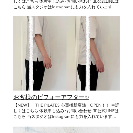
しくはこちら 体験申し込み･お問い合わせ 👉🏻公式LINEは
導きます。 理想の自分を手に入れる為にピラティス始め
整えて毎日の暮らしを1段階、2段階レベルアップしてみ
こちら 当スタジオはInstagramにも力を入れています！
てみませんか？ ＝＝＝＝＝＝＝＝＝＝＝＝＝＝＝＝＝＝
ませんか？ THE PILATESで身体を整え、日常の変化を体
下記URLからチラッと覗いて見てください😊 👉🏻
＝＝＝＝＝＝＝＝＝＝＝＝＝＝＝＝ ✨体験レッスン受付
感しましょう！ ＝＝＝＝＝＝＝＝＝＝＝＝＝＝＝＝＝＝
Instagramはこちら 前回のリブフレアと横隔膜の関係は
中✨ 👇 こちらから体験レッスンのお申し込みをお願いし
＝＝＝＝＝＝＝＝＝＝＝＝＝＝＝＝ ✨体験レッスン受付
見られたでしょうか？ 「最近疲れやすい」 「立って
ます 👇 https://lin.ee/jbiNfKM 【THE PILATES 本店】
中✨ 👇 こちらから体験レッスンのお申し込みをお願いし
いると足が疲れる」 不調は「浮き指」が関係している
【住所】 兵庫県 西宮市 北口町 10-17 Grandi西宮北口
ます 👇 https://lin.ee/jbiNfKM 【HP】 https://www.the-
かもしれません。 浮き指とは？ 立っているときや歩いて
1F/2F 阪急 西宮 北口駅 北改札から徒歩3分 【電話番
pilates.com/ 【THE PILATES 本店】 【住所】 兵庫県 西
いるときに足の指が地面にしっかり接地していない状態
号】 0798－98－2200 【THE PILATES 田代店】 【住所】
宮市 北口町10-17 Grandi西宮北口2F 阪急 西宮 北口
のことです。 本来、足の指は身体を支えたり、バランス
兵庫県 西宮市 田代店 14-15 阪急 西宮 北口駅 東改札から
駅 北改札から徒歩3分 【電話番号】 0798－98－2200
を取ったり歩くときに地面を蹴り出す大切な役割があり
徒歩6分 【電話番号】 0798－98－2202 西宮北口駅から田
【各主要駅からのアクセス】 阪急 大阪 梅田駅から阪急
ます。 しかし、指が浮いてしまうと足裏全体で身体を支
代店への行き方・・・♡ 【各主要駅からのアクセス】 ･
西宮北口駅まで特急12分 阪急 神戸 三宮駅から阪急西宮
えられず、身体のバランスが崩れやすくなります。 浮き
阪急 大阪 梅田駅から阪急 西宮北口駅 まで特急12分 ･阪
北口駅まで特急14分 宝塚 駅から阪急西宮北口駅まで14分
指によって起こりやすい不調
急 神戸 三宮駅から阪急 西宮北口駅 まで特急14分 ･宝塚
【THE PILATES 心斎橋店】 【住所】 大阪市 中央区 南船
・肩こりや首こり ・腰
駅から阪急 西宮北口駅 まで14分 【THE PILATES 心斎橋
場 4丁目10-26 小倉屋山本 本店ビル3F ･心斎橋 駅 から徒
痛 ・膝の痛み ・外反母趾や扁平足 ・転びやすい ・疲れ
店】 【住所】 大阪市 中央区 南船場 4丁目10-26 小倉屋山
歩 3分 ･クリスタ長堀 北11階段 出て 徒歩2分 ･四ツ橋 駅
やすい ・姿勢の崩れ 足元が不安定になると、その影響を
本 本店ビル3F ･心斎橋 駅 から徒歩 3分 ･クリスタ長堀 北
から徒歩4分 ･本町 駅 14番出口 から徒歩5分 【営業時
補うために全身の筋肉へ余計な負担がかかってしまいま
11階段 出て 徒歩2分 ･四ツ橋 駅 から徒歩4分 ･本町 駅 14
間】 定休日なし 平日：9時〜21時（最終レッスンは20
お客様のビフォーアフター✨
す。 なぜ浮き指になるの？ 原因は様々ですが、特に多い
番出口 から徒歩5分 【営業時間】 定休日なし 平日：9
時〜） 土日：9時～20時 (最終レッスンは19時～)
のは以下のようなものです。 ・足の筋力低下 ・サイズの
時〜21時（最終レッスンは20時〜） 土日：9時～20時
【NEW】 THE PILATES 心斎橋新店舗 OPEN！！ ⇒詳
合わない靴 ・ヒールやクッション性の高い靴の使用 ・運
(最終レッスンは19時～) 【HP】 https://www.the-
しくはこちら 体験申し込み･お問い合わせ 👉🏻公式LINEは
動不足 ・姿勢の乱れ 現代では裸足で過ごす機会が少な
pilates.com/
こちら 当スタジオはInstagramにも力を入れています！
く、足の指を使う機会が減っていることも原因の一つと
下記URLからチラッと覗いて見てください😊 👉🏻
考えられます。 ピラティスでは足裏の感覚を高めながら
Instagramはこちら 僕のインスタもありますので是非フ
全身のバランスを整えていきます。 足の指や足裏の筋肉