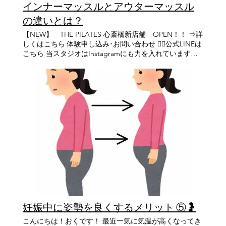
インナーマッスルとアウターマッスル
思いますが、まずは身体をしっかり休ませることが回復
への第一歩です。 そして、お身体の回復に合わせて少し
の違いとは？
ずつ姿勢や呼吸を整え、インナーマッスルや骨盤底筋を
【NEW】 THE PILATES 心斎橋新店舗 OPEN！！ ⇒詳
無理なく使える状態を目指していくことが大切です 当ス
しくはこちら 体験申し込み･お問い合わせ 👉🏻公式LINEは
タジオでは、産後の身体の回復に合わせて、一人ひとり
こちら 当スタジオはInstagramにも力を入れています！
に合ったピラティスをご提案しています 無理なく、安全
下記URLからチラッと覗いて見てください😊 👉🏻
に、産後の身体づくりを一緒に初めていきましょう ＝＝
Instagramはこちら こんにちは、土肥です🌞 今回はイン
＝＝＝＝＝＝＝＝＝＝＝＝＝＝＝＝＝＝＝＝＝＝＝＝＝
ナーマッスルとアウターマッスルの違いについてです。
＝＝＝＝＝＝＝ 痛みが原因でやりたい事を諦めた経験は
よく「インナーマッスルを鍛えましょう」と聞いたこと
ありませんか？ THE PILATESでやりたい事をもう1度出
はあってもアウターマッスルとの違いを詳しく知ってい
来る身体作りを始めませんか？ THE PILATESで1度しか
る方は意外と少ないかもしれません。 どちらも健康な体
ない人生をより良いものに！！ ✨体験レッスン受付中✨
作りには欠かせない大切な筋肉です。 【インナーマッス
👇 こちらから体験レッスンのお申し込みをお願いします
ルとは？】 体の深い部分にある筋肉で骨や関節を支え、
👇 https://lin.ee/jbiNfKM 【THE PILATES 本店】 【住所】
姿勢を安定させる役割があります。 ・姿勢を正しく保つ
兵庫県 西宮市 北口町 10-17 Grandi西宮北口1F/2F 阪急
・体の軸を安定させる ・関節への負担を軽減する ・バラ
西宮 北口駅 北改札から徒歩3分 【電話番号】 0798－98
ンスを保つ といった働きをしています。 普段は意識しに
－2200 【THE PILATES 心斎橋店】 【住所】 大阪市 中央
くい筋肉ですが日常生活や運動の『体の土台』となる重
区 南船場 4丁目10-26 小倉屋山本 本店ビル3F ･心斎橋 駅
要な存在です。 【アウターマッスルとは？】 体の表面に
から徒歩 3分 ･クリスタ長堀 北11階段 出て 徒歩2分 ･四
ある大きな筋肉です。 ・重い物を持ち上げる ・走る、ジ
ツ橋 駅 から徒歩4分 ･本町 駅 14番出口 から徒歩5分 【営
ャンプする ・力の強い動きを行う など、大きな力を発揮
業時間】 定休日なし 平日：9時〜21時（最終レッスンは
妊娠中に姿勢を良くするメリット ⑤🤰
するときに活躍します。 見た目のボディーラインにも影
20時〜） 土日：9時～20時 (最終レッスンは19時～)
響しやすく筋力トレーニングできてることが多い筋肉で
【HP】 https://www.the-pilates.com/
こんにちは！おくです！ 最近一気に気温が高くなってき