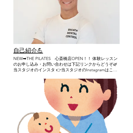
歩5分 【営業時間】 定休日なし 平日：9時〜21時（最終
が曲がりすぎないように頑張るので比例して負担がかか
る前に、 Ⅰ度 THE PILATES の体験レッスン
レッスンは20時〜） 土日：9時～20時 (最終レッスンは
ってきます。 真っ直ぐ立てると「楽に立てる！！」「ス
へ！！ 体験レッスン申し込みはこちらから お菓子、飲み
19時～)
ッとたてる！！」などの感覚が得られる方が多い印象で
物、玩具、お持ちいただくのもOKです。 ご不明点がご
す。 最後は前屈を見ていきます。
ざいましたらお問い合わせくださいませ。 お問い合わせ
ビフォー アフタ
は公式LINEから！！ THE PILATES | 西宮のピラティス
ー まずは床と指先の距離を見て頂ければ違いが分かりや
すいかと思います。 決して腕が伸びているわけではない
です。（笑） そこで見て頂きたいのは股関節から腰部(腰
椎)、胸部(胸腰椎移行部)にかけての弯曲の部分です。 少
自己紹介💪
し分かりにくいですがビフォーと比べて股関節の屈曲の
NEW➡THE PILATES 心斎橋店OPEN！！ 体験レッスン
角度と胸腰部の弯曲が少しできたように見えます。 （ま
のお申し込み・お問い合わせは下記リンクからどうぞ🌿
だまだ伸びしろはありそうですが、、、笑） 他にも見な
当スタジオのインスタ 👉当スタジオのInstagramはこち
いといけないポイントはたくさんありますが、前屈で見
ら 僕のインスタもありますので是非フォローよろしくい
るべきは指と床との距離だけではないということです。
願いいたします！！！ 👉僕のインスタはこちら 体験申
ということで今回はここまで‼‼ これからも皆さんにお役
し込み･お問い合わせ 👉公式LINEはこちら 初めまして。
立ち情報を発信していきますので、是非ご愛読いただけ
5月から入社しました 井野彰人（いの あきひと）と申し
ればと思います！ ではまたスタジオでお会いしましょ
ます。 僕は元々は鍼灸師として整骨院に勤務しておりま
う！ ピラティスを通して一生ものの身体を創り上げてい
した。 その整骨院で、お客様の身体をより良くしたいと
きましょう！ 全人類にピラティスを👫🌎 全宇宙にピラテ
勉強を進めた先にピラティスを知りました。 ピラティス
ィスを💪⭐ ＝＝＝＝＝＝＝＝＝＝＝＝＝＝＝＝＝＝＝＝
を勉強し、実践していく中で魅力を肌で感じ、次第に没
＝＝＝＝＝＝＝＝＝＝＝＝＝＝ ✨体験レッスン受付中✨
頭していくようになりました。 現在は高校生のサッカー
👇 こちらから体験レッスンのお申し込みをお願いします
部のトレーナーも務めており、スポーツの現場でもピラ
👇 https://lin.ee/jbiNfKM 【HP】 https://www.the-
ティスは活用しておりますが, このピラティスの素晴らし
pilates.com/ 【THE PILATES 本店】 【住所】 兵庫県 西