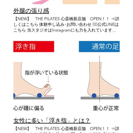
😊 僕が目指しているのは、身体を変えることだけでは
外腿の張り感
ありません。 『 ピラティスを通して、身体だけでなくそ
の人のこれからの人生まで前向きにできる存在でありた
【NEW】 THE PILATES 心斎橋新店舗 OPEN！！ ⇒詳
い 』 この想いは、４年前から変わらず持ち続けていま
しくはこちら 体験申し込み･お問い合わせ 👉🏻公式LINEは
す。 腰が痛くて日常生活もままならなかった僕に、大好
こちら 当スタジオはInstagramにも力を入れています！
きな野球やゴルフを思いっきり楽しむ毎日を与えてくれ
下記URLからチラッと覗いて見てください😊 👉🏻
たのがピラティスでした。 ”その感動を全ての人に味わ
Instagramはこちら お客様のbefore／afterも載せてま
ってほしい” ”痛みや悩みから解放された自由な人生を知
す！ まだの方はぜひチェックしてみてください👀 こんに
ってほしい” そんな想いで日々のレッスンに打ち込んで
ちは、土肥です🌞 お体のお悩みに多い「外腿の張り」。
いました。 自分にしかできない事は何か、お客様に寄り
太ももの外側が硬く盛り上がって見えたり、張っている
添うためには何を学ぶべきか。 今まで培ってきた経験
ように感じる状態を指すことが多く、いくつか原因が考
と、これから出会う沢山の新しい出会いの中からそれら
えられます。 【張り感の主な原因】 ・外腿の筋肉の使い
を見出し、これまで以上に大きな存在となれるよう力を
過ぎ →太ももの外側にある筋肉（大腿筋膜張筋や外側広
つけていきます💪 これからも感謝の気持ちを忘れず、皆
筋）が発達したり緊張している。 ・お尻の筋肉が上手く
さまに信頼していただける店舗づくりと、１人１人のお
使えていない →本来お尻が担う動きを外腿が代償してい
客様のより良い将来のために寄り添えるトレーナーを目
ることがある。 ・股関節や足首の硬さ →可動域が狭いこ
指して成長し続けます。 まだまだ発展途上ですので、今
とで外側に負担が集中する。 ・骨盤や姿勢の影響 →反り
後も温かく見守ってくださると嬉しいです👐 THE
腰やX脚、Ｏ脚傾向でも外腿が張りやすくなる。 外腿の
PILATES心斎橋店をどうぞよろしくお願いいたします🌿 –
張り感が気になる方はぜひ一度、THE PILATESでピラテ
Inspiring Every Life. Empowering Every Move. – THE
ィスを受けてみませんか？ 只今、平日限定でお得な体験
PILATES では“正しく動く”事にこだわり続け、“真のピラ
女性に多い「浮き指」とは？
キャンペーンも行っております！ この機会にぜひお問い
ティス”をより多くのお客様にお届けすることをモットー
合わせお待ちしております 何年先も、何十年先も自分の
【NEW】 THE PILATES 心斎橋新店舗 OPEN！！ ⇒詳
に1人1人の身体に真剣に向き合い、痛み、悩みの解消に
足で歩ける身体作りを！ ピラティスでカラダの内側から