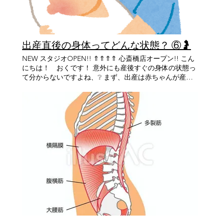
さ、魅力をより多くの方に広めたいと思い、THE
宮市 北口町10-17 Grandi西宮北口2F 阪急 西宮 北口
PILATESへの入社を決意しました。 これから人一倍、切
駅 北改札から徒歩3分 【電話番号】 0798－98－2200
磋琢磨していきますので、何卒よろしくお願いいたしま
【各主要駅からのアクセス】 阪急 大阪 梅田駅から阪急
す🙇 万人に、 いや全人類にピラティスを👬 いや全宇宙
西宮北口駅まで特急12分 阪急 神戸 三宮駅から阪急西宮
出産直後の身体ってどんな状態？ ⑥🤰
にピラティスを👽 ＝＝＝＝＝＝＝＝＝＝＝＝＝＝＝＝＝
北口駅まで特急14分 宝塚 駅から阪急西宮北口駅まで14分
＝＝＝＝＝＝＝＝＝＝＝＝＝＝＝＝＝ ✨体験レッスン受
【THE PILATES 心斎橋店】 【住所】 大阪市 中央区 南船
NEW スタジオOPEN!! ⇑⇑⇑⇑ 心斎橋店オープン!! こん
付中✨ 👇 こちらから体験レッスンのお申し込みをお願い
場 4丁目10-26 小倉屋山本 本店ビル3F ･心斎橋 駅 から徒
にちは！ おくです！ 意外にも産後すぐの身体の状態っ
します 👇 https://lin.ee/jbiNfKM 予約サイトから直接ご予
歩 3分 ･クリスタ長堀 北11階段 出て 徒歩2分 ･四ツ橋 駅
て分からないですよね、❔ まず、出産は赤ちゃんが産ま
約も可能です✨ 予約サイトはこちら👇 https://the-
から徒歩4分 ･本町 駅 14番出口 から徒歩5分 【営業時
れて終わりではなく、お母さんのお身体も少しずつ回復
pilates.hacomono.jp/home 【HP】 https://www.the-
間】 定休日なし 平日：9時〜21時（最終レッスンは20
していく大切な時期です🌿 子宮は少しずつ元の大きさへ
pilates.com/ 【THE PILATES 本店】 【住所】 兵庫県 西
時〜） 土日：9時～20時 (最終レッスンは19時～)
妊娠中、子宮は赤ちゃんを育てるために約1kgほどまで
宮市 北口町10-17 Grandi西宮北口2F 阪急 西宮 北口
大きくなります。 出産後は、約40ｇ～60ｇほどの元の大
駅 北改札から徒歩3分 【電話番号】 0798－98－2200
きさへ戻っていきますが、この回復には約6～8週間かか
【各主要駅からのアクセス】 阪急 大阪 梅田駅から阪急
ると言われています。 この時期は子宮が収縮することで
西宮北口駅まで特急12分 阪急 神戸 三宮駅から阪急西宮
「後陣痛」を感じたり、「悪露(おろ)」と呼ばれる出血が
北口駅まで特急14分 宝塚 駅から阪急西宮北口駅まで14分
続いたりすることがあります。 骨盤はとても不安定な状
【THE PILATES 心斎橋店】 【住所】 大阪市 中央区 南船
態 赤ちゃんが産道を通るために、 恥骨結合 仙腸関節 骨
場 4丁目10-26 小倉屋山本 本店ビル3F ･心斎橋 駅 から徒
盤底筋 などには大きな負担がかかっています。 さらに、
歩 3分 ･クリスタ長堀 北11階段 出て 徒歩2分 ･四ツ橋 駅
妊娠中から分泌されているリラキシンというホルモンの
から徒歩4分 ･本町 駅 14番出口 から徒歩5分 【営業時
影響で、靭帯はまだ柔らかい状態です。 そのため、 産後
間】 定休日なし 平日：10時〜21時（最終レッスンは20
すぐは骨盤がとても不安定になりやすく、無理な動きや
時〜） 土日：9時～20時 (最終レッスンは19時～)
負担をかけることはおすすめできません。 産後は「休む
こと」も大切なケア 赤ちゃんのお世話で忙しい毎日だと