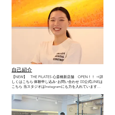
自己紹介
【NEW】 THE PILATES 心斎橋新店舗 OPEN！！ ⇒詳
しくはこちら 体験申し込み･お問い合わせ 👉🏻公式LINEは
こちら 当スタジオはInstagramにも力を入れています！
下記URLからチラッと覗いて見てください😊 👉🏻
Instagramはこちら 【お知らせ📢】 土日プラン会員残り
わずか はじめまして！ 4月からこちらで働かせていただ
くことになりました、 足立麻里奈（あだちまりな）と申
します。 私のピラティスとの出会いは、代表の竹口さん