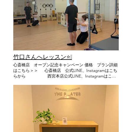
からお声をかけていただいたことがきっかけでした。
元々はピラティスとは違う道に進む予定でしたが、ご縁
もあったため、一度ピラティスを受けてみることにしま
した。 そしてーー ピラティスを受けたその瞬間、その効
果に驚きを隠せませんでした。 姿勢はもちろん変わり、
身体がふわっと軽くなり、宙に浮くような不思議な感覚
でした。 普段使えていない筋肉と無意識の癖、そして私
の不調。 今までの自身のコンプレックス、悩み・不調の
原因が、すべて繋がったように感じました。 その瞬間、
「あ、ピラティスしかない」と感じました。 私自身もコ
竹口さんへレッスン⭐️❕
ンプレックスがあるので、ピラティスを通して自分の身
体と向き合いつつ、 来てくださるお客様一人ひとりに寄
心斎橋店 オープン記念キャンペーン 価格 プラン詳細
り添いながら、このピラティスの奥深さを、最高のレッ
はこちら＞＞ 心斎橋店 公式LINE、Instagramはこち
スンをお届けできるよう努めていきます。🧘‍♀️✨ 一緒に頑
らから 西宮本店公式LINE、Instagramはこち
張りましょう👊🏻 これからよろしくお願いいたします。
ら こんにちは、せおです🐨 心斎橋店が
ピラティスしてみようかな、、とお迷いのそこのあな
オープンしてから1ヶ月が経ちました✨ 最初は新しい環
た！！ 一度きりのこの人生。 その人生をもっと自由に
境に慣れない日々fでしたが、少しずつ慣れてきて 有難い
⭐⭐⭐ もっと自分らしく楽しむためにTHE PILATESでピラ
ことにご新規様のお問い合わせもあり、本当に嬉しく思
ティスを始めてみませんか？ あなたの「変わりたい」
います😭♡ まだまだ引き続き頑張りたいと思います🔥
を、ぜひ私に応援させてください！👐 ＝＝＝＝＝＝＝＝
では本題へ・・・ 先日、竹口さんに約1時間レッスンさ
＝＝＝＝＝＝＝＝＝＝＝＝＝＝＝＝＝＝＝＝＝＝＝＝＝
せていただきました！ まさか私がレッスンをさせてもら
✨体験レッスン受付中✨ 👇 こちらから体験レッスンのお
う日がくるなんて想像もしていなかったので、 緊張する
申し込みをお願いします 👇 https://lin.ee/jbiNfKM
し初っ端からパニックで、動いていない私が謎に汗かい
【HP】 https://www.the-pilates.com/ 【THE PILATES 本