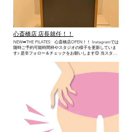
てました（笑） レッスン後フィードバックまでしていた
店】 【住所】 兵庫県 西宮市 北口町10-17 Grandi西宮北
だき、キューイングの出す言葉のチョイスやお客様への
口2F 阪急 西宮 北口駅 北改札から徒歩3分 【電話番
触り方、触れるタイミング、レッスンのスピード感など
号】 0798－98－2200 【各主要駅からのアクセス】 阪急
普段自分では気付けない部分の気付きがあり、アドバイ
大阪 梅田駅から阪急西宮北口駅まで特急12分 阪急 神戸
スをしていただきました。 すごく新鮮で貴重な時間でし
三宮駅から阪急西宮北口駅まで特急14分 宝塚 駅から阪急
た！⭐️ ’’ただやってるだけ’’、’’指導してるだけ’’にならな
西宮北口駅まで14分 【THE PILATES 心斎橋店】 【住
心斎橋店 店長就任！！
いように日々学び続けます！ そして沢山のお客様へ還
所】 大阪市 中央区 南船場 4丁目10-26 小倉屋山本 本店ビ
元、全てのお客様のお身体のサポートさせていただきま
NEW➡THE PILATES 心斎橋店OPEN！！ Instagramでは
ル3F ･心斎橋 駅 から徒歩 3分 ･クリスタ長堀 北11階段 出
す！！✊ ＝＝＝＝＝＝＝＝＝＝＝＝＝＝＝＝＝＝＝＝＝
随時ご予約可能時間枠やスタジオの様子を更新していま
て 徒歩2分 ･四ツ橋 駅 から徒歩4分 ･本町 駅 14番出口 か
＝＝＝＝＝＝＝＝＝＝＝＝ ✨体験レッスン受付中✨ こち
す♪ 是非フォロー＆チェックをお願いします😊 当スタジ
ら徒歩5分 【営業時間】 定休日なし 平日：9時〜21時
らから体験レッスンのお申し込みをお願いします！ 予約
オのInstagramはこちら 梅田トレーナー インスタアカウ
（最終レッスンは20時〜） 土日：9時～20時 (最終レッ
サイトから直接ご予約も可能です✨ 予約サイトはこちら
ントはこちら 体験申し込み･お問い合わせ⇒ 公式LINEは
スンは19時～)
【HP】 ホームページはこちら 【THE PILATES 心斎橋
こちら うめだです☺️ ８月になり、猛暑が続く時期になり
店】 【住所】 大阪市中央区南船場4-10-26 心斎橋店 御堂
ましたが、みなさんお変わりないでしょうか？ この度、
筋線心斎橋駅より徒歩5分 ※電話番号決まり次第記載さ
７月に新しくオープンしたTHE PILATES心斎橋店の店長
せていただきます。 【THE PILATES 本店】 【住所】 兵
に就任いたしました🌿 社会のことも、ピラティスのこと
庫県 西宮市 北口町10-17 Grandi西宮北口2F 阪急 西宮
も何も分からず始まったこの道。 たくさんの方とのご縁
北口駅 北改札から徒歩3分 【電話番号】 0798－98－
に恵まれ、支えられ、少しずつ成長することができまし
2200 【営業時間】 定休日なし 平日：9時〜21時（最終レ
た。 「1人でも多くの方にピラティスを届けたい。」 そ
ッスンは20時〜） 土日：9時～20時 (最終レッスンは19
の想いだけを胸に走り続け、ありがたいことに毎月の予
時～)
約枠が埋まるまで、多くの方にレッスンを任せていただ
けるようになりました。 数あるスタジオの中からTHE
PILATESを選び、大切な身体、そしてこれからの人生を
僕に託してくださった皆さまには本当に感謝しています