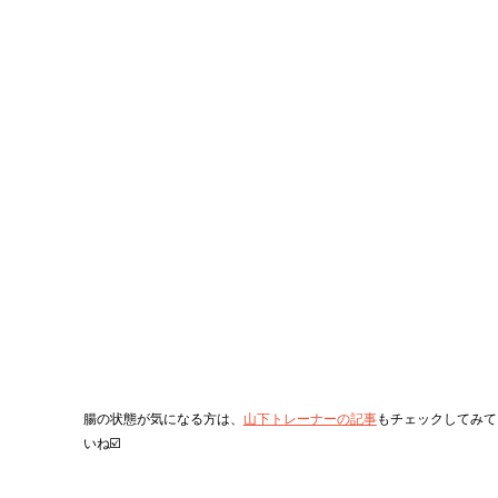
腸の状態が気になる方は、
山下トレーナーの記事
もチェックしてみて
いね☑️