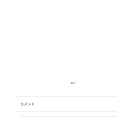
コメント
外腿の張り感