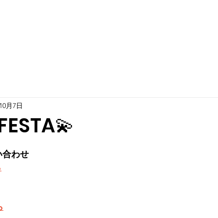
年10月7日
 FESTA💫
い合わせ
ら
ら