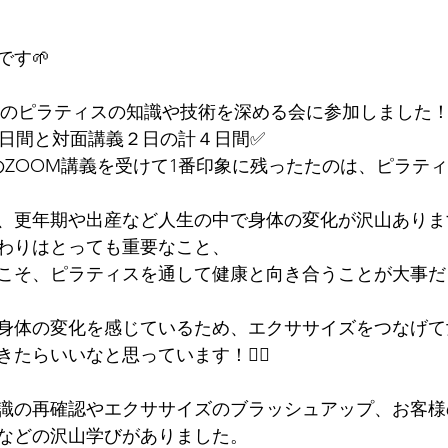
です🌱
 japan主催のピラティスの知識や技術を深める会に参加しました
２日間と対面講義２日の計４日間✅
のZOOM講義を受けて1番印象に残ったたのは、ピラテ
、更年期や出産など人生の中で身体の変化が沢山あります
わりはとっても重要なこと、
こそ、ピラティスを通して健康と向き合うことが大事だ
身体の変化を感じているため、エクササイズをつなげて
たらいいなと思っています！🧚‍♀️
識の再確認やエクササイズのブラッシュアップ、お客様
などの沢山学びがありました。