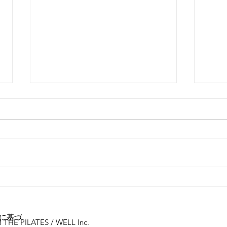
お客
女性に多い「浮き指」とは？
に基づ
 THE PILATES / WELL Inc.