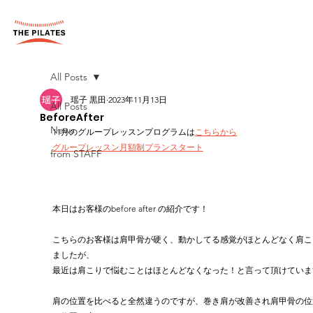
All Posts
瑶子 黒田
2023年11月13日
All Posts
BeforeAfter
News
11月のグループレッスンプログラムは
こちらから
グループレッスン月額制プランスタート
from STAFF
本日はお客様のbefore after の紹介です！
こちらのお客様は肩甲骨が硬く、動かしてる感覚がほとんどなく肩こ
ましたが、
最近は肩こりで悩むことはほとんどなくなった！と言って頂けていま
肩の位置を比べると全然違うのですが、巻き肩が改善され肩甲骨の位