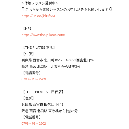
✨体験レッスン受付中✨
👇 こちらから体験レッスンのお申し込みをお願いします 👇
https://lin.ee/jbiNfKM
【HP】
https://www.the-pilates.com/
【THE PILATES 本店】
【住所】
兵庫県 西宮市 北口町10-17　Grandi西宮北口2F
阪急 西宮 北口駅　北改札から徒歩3分
【電話番号】
0798－98－2200
【THE　PILATES　田代店】
【住所】
兵庫県 西宮市 田代店 14-15
阪急 西宮 北口駅 東改札から徒歩6分
【電話番号】
0798－98－2202