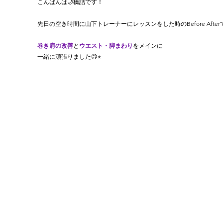
こんばんは🌙橋詰です！
先日の空き時間に山下トレーナーにレッスンをした時のBefore After
巻き肩の改善
と
ウエスト・脚まわり
をメインに
一緒に頑張りました😉⭐︎