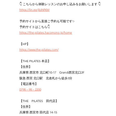
👇 こちらから体験レッスンのお申し込みをお願いします 👇
https://lin.ee/jbiNfKM
予約サイトから直接ご予約も可能です✨
予約サイトはこちら👇
https://the-pilates.hacomono.jp/home
【HP】
https://www.the-pilates.com/
【THE PILATES 本店】
【住所】
兵庫県 西宮市 北口町10-17　Grandi西宮北口2F
阪急 西宮 北口駅　北改札から徒歩3分
【電話番号】
0798－98－2200
【THE　PILATES　田代店】
【住所】
兵庫県 西宮市 田代店 14-15