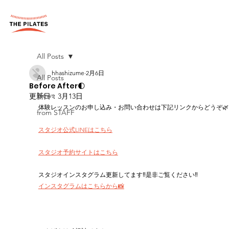
All Posts
hhashizume
2月6日
All Posts
Before After🌓
News
更新日：
3月13日
体験レッスンのお申し込み・お問い合わせは下記リンクからどうぞ🌿
from STAFF
スタジオ公式LINEはこちら
スタジオ予約サイトはこちら
スタジオインスタグラム更新してます‼︎是非ご覧ください‼︎
インスタグラムはこちらから📸