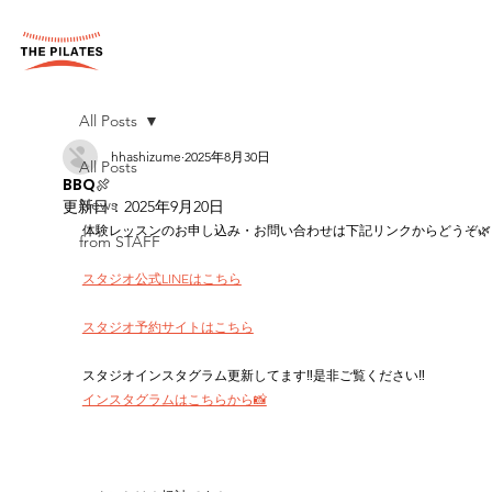
All Posts
hhashizume
2025年8月30日
All Posts
BBQ🍖
News
更新日：
2025年9月20日
体験レッスンのお申し込み・お問い合わせは下記リンクからどうぞ🌿
from STAFF
スタジオ公式LINEはこちら
スタジオ予約サイトはこちら
スタジオインスタグラム更新してます‼︎是非ご覧ください‼︎
インスタグラムはこちらから📸