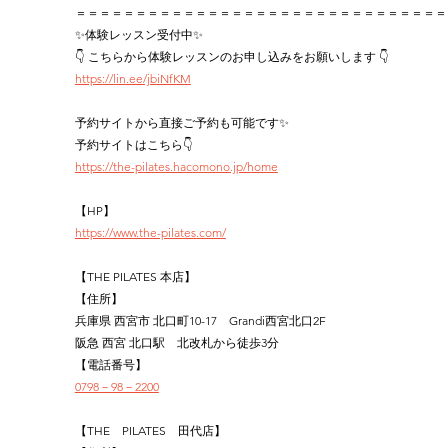
＝＝＝＝＝＝＝＝＝＝＝＝＝＝＝＝＝＝＝＝＝＝＝＝＝＝＝＝＝＝＝
✨体験レッスン受付中✨
👇 こちらから体験レッスンのお申し込みをお願いします 👇
https://lin.ee/jbiNfKM
予約サイトから直接ご予約も可能です✨
予約サイトはこちら👇
https://the-pilates.hacomono.jp/home
【HP】
https://www.the-pilates.com/
【THE PILATES 本店】
【住所】
兵庫県 西宮市 北口町10-17　Grandi西宮北口2F
阪急 西宮 北口駅　北改札から徒歩3分
【電話番号】
0798－98－2200
【THE　PILATES　田代店】