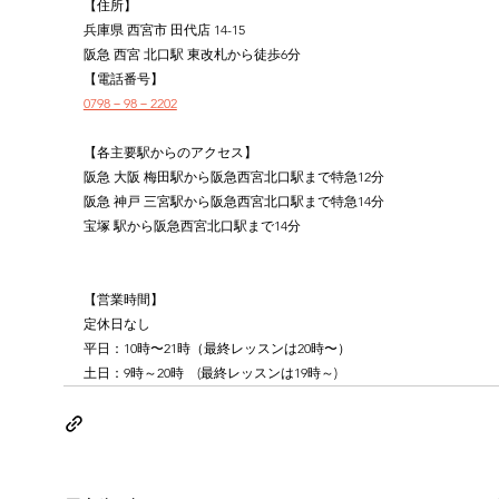
【住所】
兵庫県 西宮市 田代店 14-15
阪急 西宮 北口駅 東改札から徒歩6分
【電話番号】
0798－98－2202
【各主要駅からのアクセス】
阪急 大阪 梅田駅から阪急西宮北口駅まで特急12分
阪急 神戸 三宮駅から阪急西宮北口駅まで特急14分
宝塚 駅から阪急西宮北口駅まで14分
【営業時間】
定休日なし
平日：10時〜21時（最終レッスンは20時〜）
土日：9時～20時　(最終レッスンは19時～)