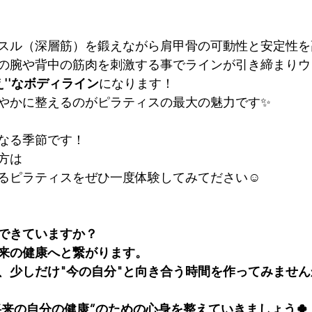
スル（深層筋）を鍛えながら肩甲骨の可動性と安定性を
の腕や背中の筋肉を刺激する事でラインが引き締まりウ
え''なボディライン
になります！
やかに整えるのがピラティスの最大の魅力です✨️
なる季節です！
方は
るピラティスをぜひ一度体験してみてださい☺️
にできていますか？
来の健康へと繋がります。
、少しだけ"今の自分"と向き合う時間を作ってみません
で、“将来の自分の健康”のための心身を整えていきましょう🍀