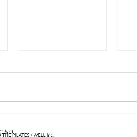
外腿の張り感
女性
に基づ
 THE PILATES / WELL Inc.