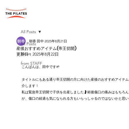
All Posts
朝香 田中
2025年8月21日
All Posts
産後おすすめアイテム(帝王切開)
News
更新日：
2025年8月22日
from STAFF
こんばんは、田中です🌱
タイトルにもある通り帝王切開の方に向けた産後のおすすめアイテム
介します！
私は緊急帝王切開で子供を出産しました🤰術後傷口の痛みはもちろん
が、傷口の経過も気になられる方もいらっしゃるのではないかと思い