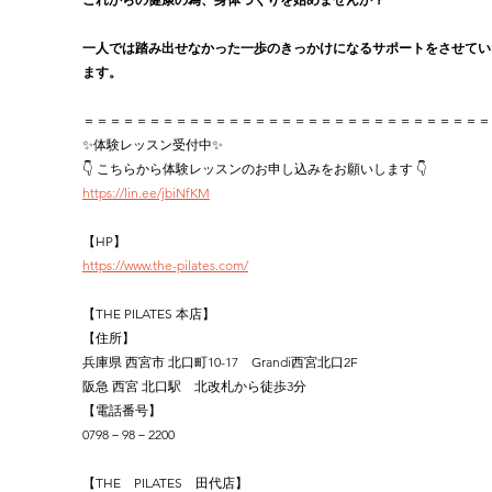
一人では踏み出せなかった一歩のきっかけになるサポートをさせてい
ます。
＝＝＝＝＝＝＝＝＝＝＝＝＝＝＝＝＝＝＝＝＝＝＝＝＝＝＝＝＝＝＝
✨体験レッスン受付中✨
👇 こちらから体験レッスンのお申し込みをお願いします 👇
https://lin.ee/jbiNfKM
【HP】
https://www.the-pilates.com/
【THE PILATES 本店】
【住所】
兵庫県 西宮市 北口町10-17　Grandi西宮北口2F
阪急 西宮 北口駅　北改札から徒歩3分
【電話番号】
0798－98－2200
【THE　PILATES　田代店】