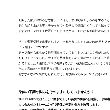
切開した部分の痛みは想像以上に痛く、私は術後くしゃみをすること
ドから起き上がる事も辛かったです🤕そして傷口がどうしても残って
ますよね。そのまま放置してしまうとケロイドになる可能性がありま
そこで帝王切開で出産される方、された方におすすめなのが
アトファ
いう傷口テープです🩹
テープ自体も柔らかく長時間貼っていてもストレスがなく剥がれたり
もありませんでした。サイズも数種類あるので傷のサイズによって選
ができました！傷口はママの勲章🎖️ですが、極力目立たないように治
たので私は約4ヶ月間貼って過ごしていました。
おすすめなので気になられた方は、ぜひ調べてみられてください😊
身体の不調や悩みをそのままにしていませんか？
THE PILATES では "正しい動きで正しい姿勢の獲得"を目指し、お客
人に合わせたトレーニングで身体の不調や悩みを改善します。
これからの健康の為、身体づくりを始めませんか？