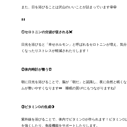
また、日を浴びることは沢山のいいことが詰まっています🤩🤩
⬇️⬇️
①セロトニンの分泌が促される💓
日光を浴びると「幸せホルモン」と呼ばれるセロトニンが増え、気分
くなったりストレスが軽減されたりします！
②体内時計が整う⏰
朝に日光を浴びることで、脳が「朝だ」と認識し、夜に自然と眠くな
ムが整いやすくなります💤　睡眠の質UPにもつながりますね⤴️
③ビタミンDの生成🍋
紫外線を浴びることで、体内でビタミンDが作られます！ビタミンD
を強くしたり、免疫機能をサポートしたりします。