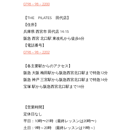
0798－98－2200
【THE　PILATES　田代店】
【住所】
兵庫県 西宮市 田代店 14-15
阪急 西宮 北口駅 東改札から徒歩6分
【電話番号】
0798－98－2202
【各主要駅からのアクセス】
阪急 大阪 梅田駅から阪急西宮北口駅まで特急12分
阪急 神戸 三宮駅から阪急西宮北口駅まで特急14分
宝塚 駅から阪急西宮北口駅まで14分
【営業時間】
定休日なし
平日：10時〜21時（最終レッスンは20時〜）
土日：9時～20時　(最終レッスンは19時～)