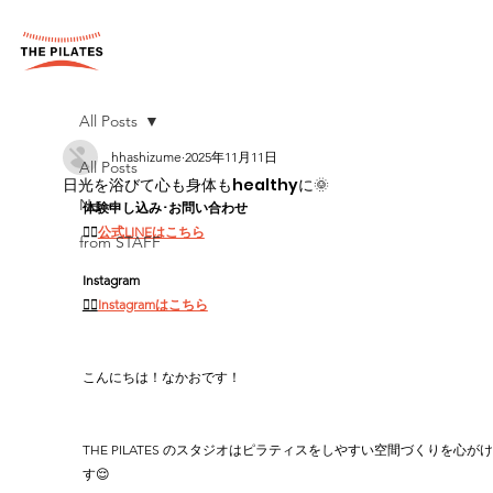
All Posts
hhashizume
2025年11月11日
All Posts
日光を浴びて心も身体もhealthyに🌞
News
体験申し込み･お問い合わせ
👉🏻
公式LINEはこちら
from STAFF
Instagram
👉🏻
Instagramはこちら
こんにちは！なかおです！
THE PILATES のスタジオはピラティスをしやすい空間づくりを心が
す😌