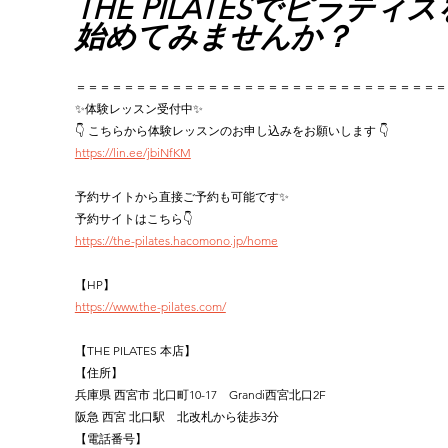
THE PILATESでピラティス
始めてみませんか？
＝＝＝＝＝＝＝＝＝＝＝＝＝＝＝＝＝＝＝＝＝＝＝＝＝＝＝＝＝＝＝
✨体験レッスン受付中✨
👇 こちらから体験レッスンのお申し込みをお願いします 👇
https://lin.ee/jbiNfKM
予約サイトから直接ご予約も可能です✨
予約サイトはこちら👇
https://the-pilates.hacomono.jp/home
【HP】
https://www.the-pilates.com/
【THE PILATES 本店】
【住所】
兵庫県 西宮市 北口町10-17　Grandi西宮北口2F
阪急 西宮 北口駅　北改札から徒歩3分
【電話番号】