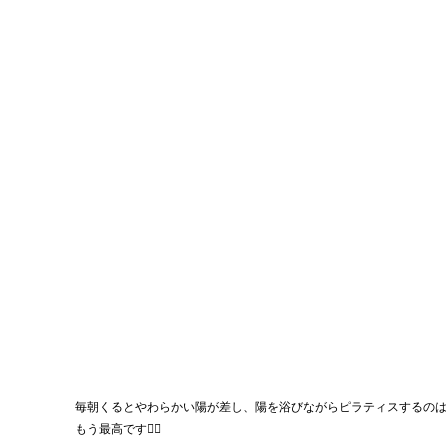
毎朝くるとやわらかい陽が差し、陽を浴びながらピラティスするのは
もう最高です🧚‍♀️