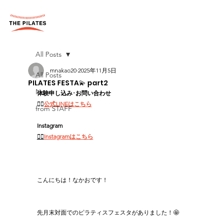
All Posts
mnakao20
2025年11月5日
All Posts
PILATES FESTA💫 part2
News
体験申し込み･お問い合わせ
👉🏻
公式LINEはこちら
from STAFF
Instagram
👉🏻
Instagramはこちら
こんにちは！なかおです！
先月末対面でのピラティスフェスタがありました！🤩