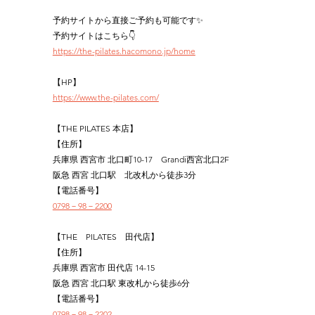
予約サイトから直接ご予約も可能です✨
予約サイトはこちら👇
https://the-pilates.hacomono.jp/home
【HP】
https://www.the-pilates.com/
【THE PILATES 本店】
【住所】
兵庫県 西宮市 北口町10-17　Grandi西宮北口2F
阪急 西宮 北口駅　北改札から徒歩3分
【電話番号】
0798－98－2200
【THE　PILATES　田代店】
【住所】
兵庫県 西宮市 田代店 14-15
阪急 西宮 北口駅 東改札から徒歩6分
【電話番号】
0798－98－2202