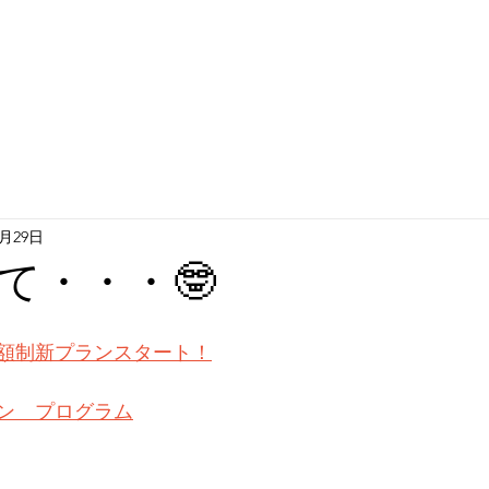
1月29日
て・・・🤓
額制新プランスタート！
スン　プログラム