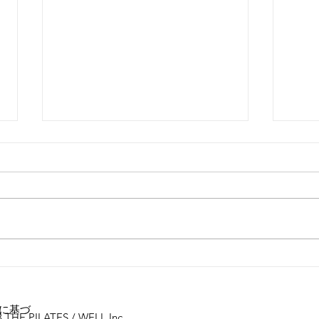
肩の痛み・動き改善・・・🤓
営業
ルー
に基づ
 THE PILATES / WELL Inc.