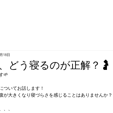
2月18日
、どう寝るのが正解？🤰
🌱
についてお話します！
腹が大きくなり寝づらさを感じることはありませんか？
、、、