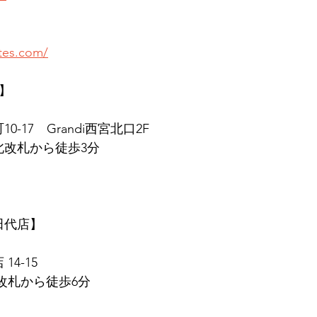
ates.com/
店】
0-17　Grandi西宮北口2F
北改札から徒歩3分
　田代店】
14-15
東改札から徒歩6分