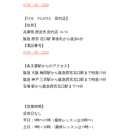
0798－98－2200
【THE　PILATES　田代店】
【住所】
兵庫県 西宮市 田代店 14-15
阪急 西宮 北口駅 東改札から徒歩6分
【電話番号】
0798－98－2202
【各主要駅からのアクセス】
阪急 大阪 梅田駅から阪急西宮北口駅まで特急12分
阪急 神戸 三宮駅から阪急西宮北口駅まで特急14分
宝塚 駅から阪急西宮北口駅まで14分
【営業時間】
定休日なし
平日：9時〜21時（最終レッスンは20時〜）
土日：9時～20時　(最終レッスンは19時～)