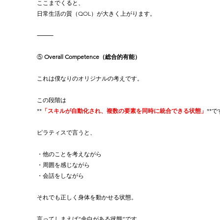
ここまでくると、
日常生活の質（QOL）が大きく上がります。
⸻
⑤
 Overall Competence（総合的有能）
これは僕なりのオリジナルの考えです。
この段階は
**
「スキルが自動化され、複数の要素を同時に統合できる状態」
**
ピラティスで言うと、
・他のことを考えながら
・周囲を感じながら
・会話をしながら
それでも正しく身体を動かせる状態。
言ってしまえば“余白がある状態”です。