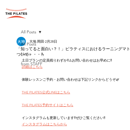
All Posts
大地 岡田
2月28日
All Posts
「知ってると面白い？！」ピラティスにおけるラーニングマ
ついて・・・🫰
News
土日プランの定員残りわずか‼︎⚠️お問い合わせはお早めに‼︎
from STAFF
詳細はこちら
体験レッスンご予約・お問い合わせは下記リンクからどうぞ🌿
THE PILATES公式LINEはこちら
THE PILATES予約サイトはこちら
インスタグラムも更新しています‼︎ぜひご覧ください‼︎
インスタグラムはこちらから