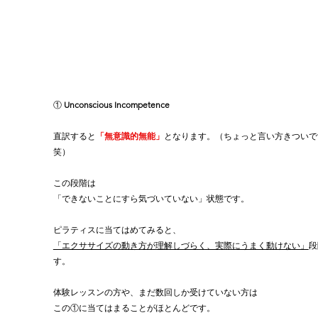
① 
Unconscious Incompetence
直訳すると
「無意識的無能」
となります。（ちょっと言い方きついで
笑）
この段階は
「できないことにすら気づいていない」状態です。
ピラティスに当てはめてみると、
「エクササイズの動き方が理解しづらく、実際にうまく動けない」
段
す。
体験レッスンの方や、まだ数回しか受けていない方は
この①に当てはまることがほとんどです。