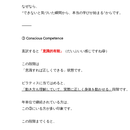
なぜなら、
“できないと気づいた瞬間から、本当の学びが始まる”からです。
⸻
③ 
Conscious Competence
直訳すると
「意識的有能」
（だいぶいい感じですね😆）
この段階は
「意識すれば正しくできる」状態です。
ピラティスに当てはめると、
「動き方も理解していて、実際に正しく身体を動かせる」
段階です。
年単位で継続されている方は、
この③にいる方が多い印象です。
この段階までくると、