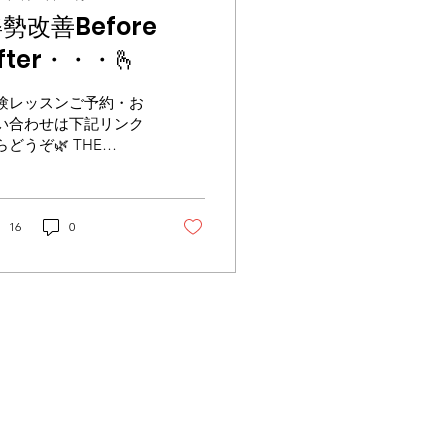
勢改善Before
fter・・・🫰
験レッスンご予約・お
い合わせは下記リンク
らどうぞ🌿 THE
LATES公式LINEはこち
THE PILATES予約サイ
はこちら インスタグラ
も更新しています‼︎ぜ
16
0
ご覧ください‼︎ インス
グラムはこちらから ⚠️
日プラン会員様の定員
あとわずかに‼︎ →詳細
こちら こんばんは！岡
です！ 最近は妊婦さん
産後の方のレッスンが
えています‼︎ 産後で体
が気になる方や、身体
不調が気になる方はぜ