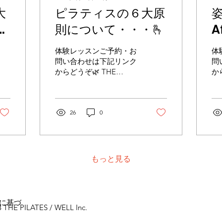
大
ピラティスの６大原
姿
ッ
則について・・・🫰
A

体験レッスンご予約・お
体
問い合わせは下記リンク
問
からどうぞ🌿 THE
か
PILATES公式LINEはこち
PI
ら THE PILATES予約サイ
ら 
トはこちら インスタグラ
ト
ムも更新しています‼︎ぜ
26
0
ム
ひご覧ください‼︎ インス
ひ
タグラムはこちらから こ
タ
んにちは！岡田です！ 5
土
月末ですがもう夏日の連
が
もっと見る
続ですね😅 みなさま体調
は
などは大丈夫でしょうか
田
🥵 水分補給など忘れずに
や
体調管理気をつけていき
増
に基づ
ましょう‼︎ 夏に向けての
型
 THE PILATES / WELL Inc.
身体作りも忘れずに‼︎ ス
の