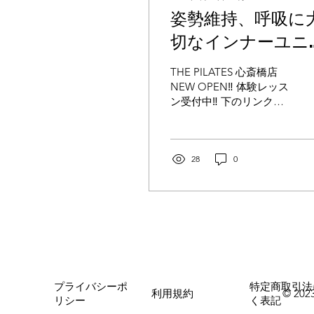
姿勢維持、呼吸に
切なインナーユニ
トについて・・・
THE PILATES 心斎橋店
NEW OPEN‼️ 体験レッス
ン受付中‼︎ 下のリンクか
らご予約、お問い合わせ
お待ちしております🌿
THE PILATES公式LINEは
こちら THE PILATES予約
28
0
サイトはこちら インスタ
グラムも更新していま
す‼︎ぜひご覧ください‼︎ イ
ンスタグラムはこちらか
ら こんにちは！岡田で
す！ 最近は暑くなった
り、涼しくなったり、雨
が降ったりと忙しい天候
プライバシーポ
特定商取引法
ですね😅 体調管理に気を
利用規約
© 2023
リシー
く表記
つけてお過ごしください