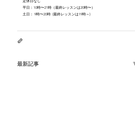
定休日なし
平日：10時〜21時（最終レッスンは20時〜）
土日： 9時〜20時  (最終レッスンは19時～)
最新記事