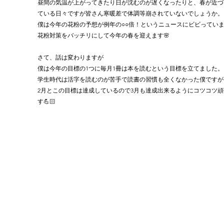
昼間の気温が上がってきたり日が沈むのが遅くなったりと、春が近づ
ている日々ですが皆さん寒暖差で体調等崩されていないでしょうか。
僕は今年の花粉の予想が例年の○○倍！というニュースにビビっています😵
花粉対策をバッチリにして今年の春を迎えます🌸
さて、話は変わりますが
僕は今年の目標の1つに毎月1冊は本を読むという目標を立てました。
学生時代は活字を読むのが苦手で読書の習慣も全くなかった僕ですが
2月とこの目標は達成しているので3月も達成出来るようにコツコツ頑
す💪🏻