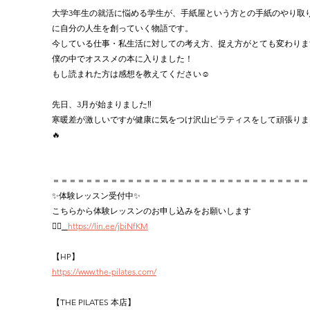
大学3年生の就活に悩める学生が、手紙屋という方との手紙のやり取
に自分の人生を創っていく物語です。
今している仕事・私生活に対しての考え方、捉え方がとても変わりま
僕の中でオススメの本に入りました！
もし読まれた方は感想を教えてください☺️
先日、3月が始まりました‼️
寒暖差が激しいですが健康に気をつけ沢山ピラティスをして頑張りま
🔥
＝＝＝＝＝＝＝＝＝＝＝＝＝＝＝＝＝＝＝＝＝＝＝＝＝＝＝＝＝＝＝
✨体験レッスン受付中✨
こちらから体験レッスンのお申し込みをお願いします 
👉🏻
https://lin.ee/jbiNfKM
【HP】
https://www.the-pilates.com/
【THE PILATES 本店】