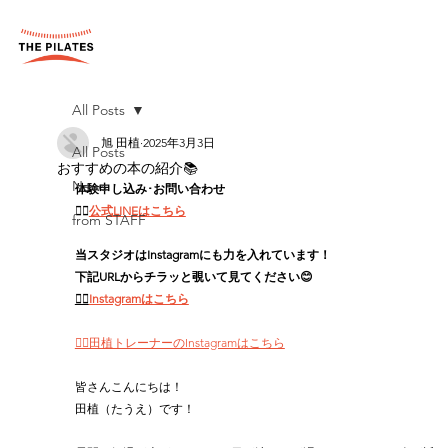
All Posts
旭 田植
2025年3月3日
All Posts
おすすめの本の紹介📚
News
体験申し込み･お問い合わせ
👉🏻
公式LINEはこちら
from STAFF
当スタジオはInstagramにも力を入れています！
下記URLからチラッと覗いて見てください😊
👉🏻
Instagramはこちら
👉🏻田植トレーナーのInstagramはこちら
皆さんこんにちは！
田植（たうえ）です！