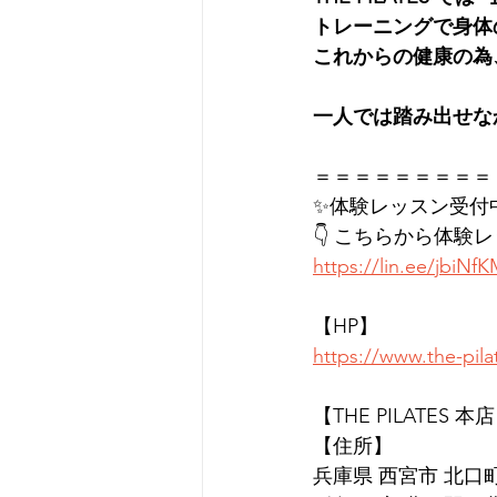
トレーニングで身体
これからの健康の為
一人では踏み出せな
＝＝＝＝＝＝＝＝＝
✨体験レッスン受付
👇 こちらから体験
https://lin.ee/jbiNf
【HP】
https://www.the-pil
【THE PILATES 本
【住所】
兵庫県 西宮市 北口町1