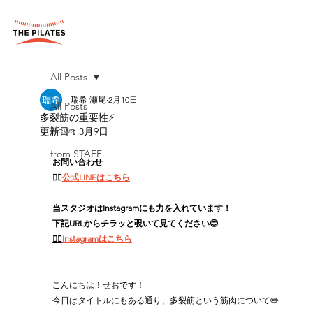
All Posts
瑞希 瀬尾
2月10日
All Posts
多裂筋の重要性⚡️
News
更新日：
3月9日
from STAFF
お問い合わせ
👉🏻
公式LINEはこちら
当スタジオはInstagramにも力を入れています！
下記URLからチラッと覗いて見てください😊
👉🏻
Instagramはこちら
こんにちは！せおです！
今日はタイトルにもある通り、多裂筋という筋肉について✏️