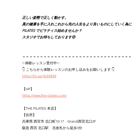
正しい姿勢で正しく動かす。
真の健康を手に入れこれから先の人生をより良いものにしていく為に、
PILATES でピラティス始めませんか？
スタジオでお待ちしております😊
＝＝＝＝＝＝＝＝＝＝＝＝＝＝＝＝＝＝＝＝＝＝＝＝＝＝＝＝＝＝＝
✨体験レッスン受付中✨
👇 こちらから体験レッスンのお申し込みをお願いします 👇
https://lin.ee/jbiNfKM
【HP】
https://www.the-pilates.com/
【THE PILATES 本店】
【住所】
兵庫県 西宮市 北口町10-17　Grandi西宮北口2F
阪急 西宮 北口駅　北改札から徒歩3分