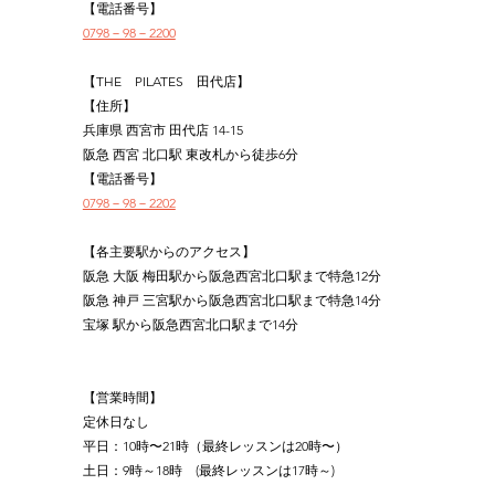
【電話番号】
0798－98－2200
【THE　PILATES　田代店】
【住所】
兵庫県 西宮市 田代店 14-15
阪急 西宮 北口駅 東改札から徒歩6分
【電話番号】
0798－98－2202
【各主要駅からのアクセス】
阪急 大阪 梅田駅から阪急西宮北口駅まで特急12分
阪急 神戸 三宮駅から阪急西宮北口駅まで特急14分
宝塚 駅から阪急西宮北口駅まで14分
【営業時間】
定休日なし
平日：10時〜21時（最終レッスンは20時〜）
土日：9時～18時　(最終レッスンは17時～)