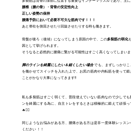
多裂筋は背骨の深部に位置する重要なインナーマッスルであり、主に
腰椎（腰の骨）・背骨の安定性向上
正しい姿勢の保持
腰痛予防において必要不可欠な筋肉です！！！
あと脊柱を側屈させたり回旋させたりする時も働きます。
骨盤が後ろ（後傾）になってしまう原因の中で、この
多裂筋の弱化
因として挙げられます。
そうなると必然的に腰痛に繋がる可能性はすごく高くなってしまいます
脚のラインを綺麗にしたい＆細くしたい場合 
でも、まずしっかりこ
を働かせてスイッチを入れた上で、お尻の筋肉や内転筋を使って鍛
ことがかなり大事になってきます‼️
私も多裂筋はすごく弱くて、普段使えていない筋肉なので少しでも
ンを綺麗にする為に、自主トレをするときは積極的に鍛えて頑張っ
🔥✊🏽
同じようなお悩みがある方、腰痛がある方は是非一度体験レッスン
ください ！！