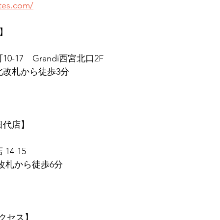
ates.com/
店】
0-17　Grandi西宮北口2F
北改札から徒歩3分
　田代店】
14-15
東改札から徒歩6分
クセス】