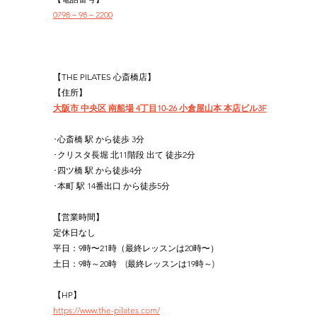
0798－98－2200
【THE PILATES 心斎橋店】
【住所】
大阪市 中央区 南船場 4丁目10-26 小倉屋山本 本店ビル3F
･心斎橋 駅 から徒歩 3分
･クリスタ長堀 北11階段 出て 徒歩2分
･四ツ橋 駅 から徒歩4分
･本町 駅 14番出口 から徒歩5分
【営業時間】
定休日なし
平日：9時〜21時（最終レッスンは20時〜）
土日：9時～20時　(最終レッスンは19時～)
【HP】
https://www.the-pilates.com/