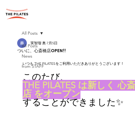
All Posts
実智瑠 奥
7月5日
All Posts
ついに、心斎橋店OPEN!!
News
いつも THE PILATESをご利用いただきありがとうございます！
from STAFF
このたび、
THE PILATES は新しく 心
店 をオープン
することができました✨