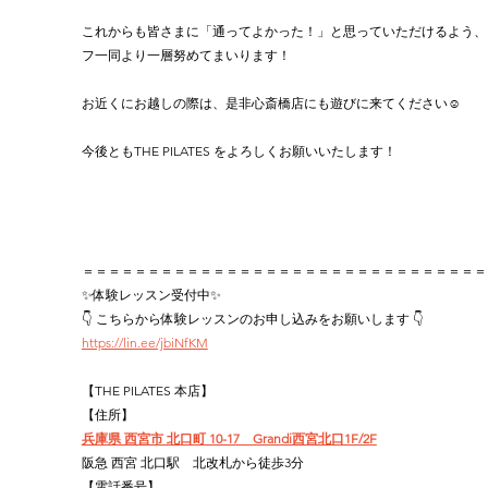
これからも皆さまに「通ってよかった！」と思っていただけるよう、
フ一同より一層努めてまいります！
お近くにお越しの際は、是非心斎橋店にも遊びに来てください☺️
今後ともTHE PILATES をよろしくお願いいたします！
＝＝＝＝＝＝＝＝＝＝＝＝＝＝＝＝＝＝＝＝＝＝＝＝＝＝＝＝＝＝＝
✨体験レッスン受付中✨
👇 こちらから体験レッスンのお申し込みをお願いします 👇
https://lin.ee/jbiNfKM
【THE PILATES 本店】
【住所】
兵庫県 西宮市 北口町 10-17　Grandi西宮北口1F/2F
阪急 西宮 北口駅　北改札から徒歩3分
【電話番号】