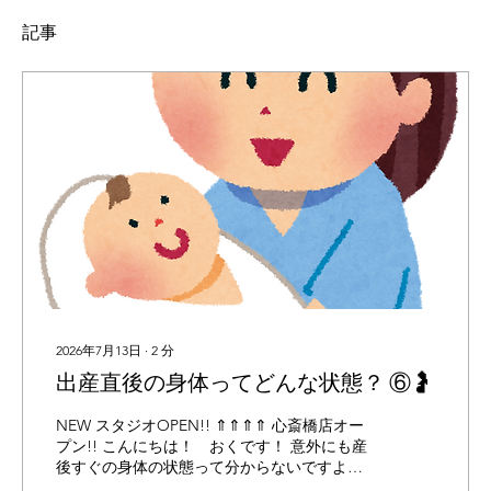
記事
2026年7月13日
∙
2
分
出産直後の身体ってどんな状態？ ⑥🤰
NEW スタジオOPEN!! ⇑⇑⇑⇑ 心斎橋店オー
プン!! こんにちは！ おくです！ 意外にも産
後すぐの身体の状態って分からないですよ
ね、❔ まず、出産は赤ちゃんが産まれて終わり