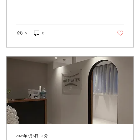
ではなく、お母さんのお身体も少しずつ回復
していく大切な時期です🌿 子宮は少しずつ元
の大きさへ 妊娠中、子宮は赤ちゃんを育てる
ために約1kgほどまで大きくなります。 出産
後は、約40ｇ～60ｇほどの元の大きさへ戻っ
9
0
ていきますが、この回復には約6～8週間かか
ると言われています。 この時期は子宮が収縮
することで「後陣痛」を感じたり、「悪露(お
ろ)」と呼ばれる出血が続いたりすることがあ
ります。 骨盤はとても不安定な状態 赤ちゃん
が産道を通るために、 恥骨結合 仙腸関節 骨盤
底筋 などには大きな負担がかかっています。
さらに、妊娠中から分泌されているリラキシ
ンというホルモンの影響で、靭帯はまだ柔ら
かい状態です。 そのため、 産後すぐは骨盤が
とても不安定になりやすく、無理な動きや負
担をかけることはおすすめできません。 産後
は「休むこと」も大切なケア 赤ちゃんのお世
話で忙しい毎日だと思いますが、まずは身体
をしっかり...
2026年7月5日
∙
2
分