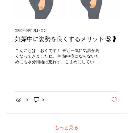
【THE PILATES 本店】...
2026年6月13日
∙
2
分
妊娠中に姿勢を良くするメリット ⑤🤰
こんにちは！おくです！ 最近一気に気温が高
くなってきましたね、🌞 熱中症にならないた
めにも水分補給は忘れず、こまめにしていき
ましょう！ 瀬尾トレーナーの書いている→
健康的な水分補給は？ のブログも是非ご覧
ください👀 妊娠中に姿勢を良くすると起こる
メリットとは…❔ 妊娠中はお腹や胸の重みで重
心の位置が下に下がりやすくなります。 姿勢
が崩れると、呼吸が浅くなる 腰痛・肩こりが
10
0
起こりやすくなる お腹の張りや疲れやすさ な
どにつながることも…💦 メリット 〈呼吸がし
やすくなる〉 姿勢が整うことで胸がまわりが
広がり、呼吸がしやすくなる。 しっかり呼吸
ができることで、お母さん自信も楽になり、
もっと見る
赤ちゃんにも酸素が届きやすくなります。