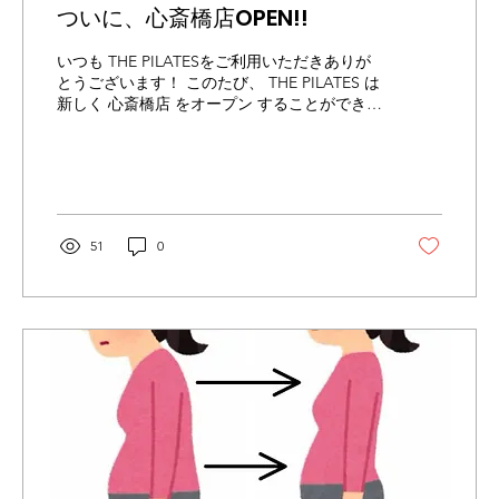
ついに、心斎橋店OPEN!!
いつも THE PILATESをご利用いただきありが
とうございます！ このたび、 THE PILATES は
新しく 心斎橋店 をオープン することができま
した✨ ここまで来られたのは、いつも通って
くださる皆さまのおがげです。 数あるスタジ
オの中から THE PILATES を選び、大切なお身
体を任せてくださっていること、本当に感謝
しています。 もっとたくさんの方にピラティ
スの良さを届けられるよう 心斎橋店でも、お
51
0
一人おひとりのお悩みや目標に寄り添い、楽
しく、そして安心して通っていただけるスタ
ジオを目指してまいります。 これからも皆さ
まに「通ってよかった！」と思っていただけ
るよう、スタッフ一同より一層努めてまいり
ます！ お近くにお越しの際は、是非心斎橋店
にも遊びに来てください☺️ 今後ともTHE
PILATES をよろしくお願いいたします！ ＝＝
＝＝＝＝＝＝＝＝＝＝＝＝＝＝＝＝＝＝＝＝
＝＝＝＝＝＝＝＝＝＝＝＝ ✨体験レッスン受
付中✨ 👇 こちらから体験レッスンのお申し込
みをお願いします 👇 https://lin.ee/jbiNfKM