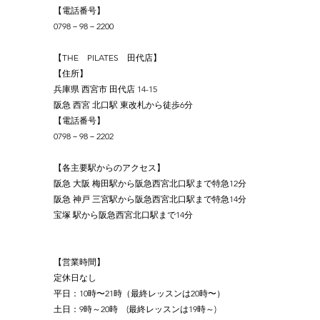
【電話番号】
0798－98－2200
【THE　PILATES　田代店】
【住所】
兵庫県 西宮市 田代店 14-15
阪急 西宮 北口駅 東改札から徒歩6分
【電話番号】
0798－98－2202 
【各主要駅からのアクセス】
阪急 大阪 梅田駅から阪急西宮北口駅まで特急12分
阪急 神戸 三宮駅から阪急西宮北口駅まで特急14分
宝塚 駅から阪急西宮北口駅まで14分
【営業時間】
定休日なし
平日：10時〜21時（最終レッスンは20時〜）
土日：9時～20時　(最終レッスンは19時～)