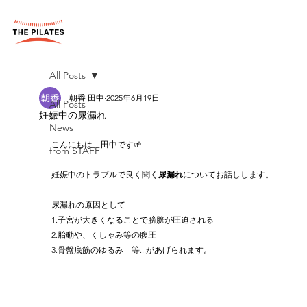
All Posts
朝香 田中
2025年6月19日
All Posts
妊娠中の尿漏れ
News
こんにちは、田中です🌱
from STAFF
妊娠中のトラブルで良く聞く
尿漏れ
についてお話しします。
尿漏れの原因として
1.子宮が大きくなることで膀胱が圧迫される
2.胎動や、くしゃみ等の腹圧
3.骨盤底筋のゆるみ　等...があげられます。