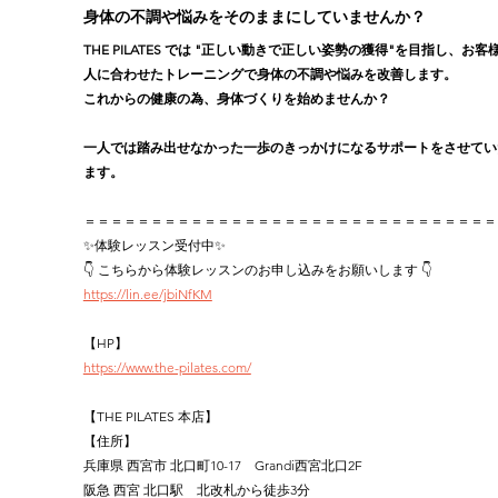
身体の不調や悩みをそのままにしていませんか？
THE PILATES では "正しい動きで正しい姿勢の獲得"を目指し、お客
人に合わせたトレーニングで身体の不調や悩みを改善します。
これからの健康の為、身体づくりを始めませんか？
一人では踏み出せなかった一歩のきっかけになるサポートをさせてい
ます。
＝＝＝＝＝＝＝＝＝＝＝＝＝＝＝＝＝＝＝＝＝＝＝＝＝＝＝＝＝＝＝
✨体験レッスン受付中✨
👇 こちらから体験レッスンのお申し込みをお願いします 👇
https://lin.ee/jbiNfKM
【HP】
https://www.the-pilates.com/
【THE PILATES 本店】
【住所】
兵庫県 西宮市 北口町10-17　Grandi西宮北口2F
阪急 西宮 北口駅　北改札から徒歩3分