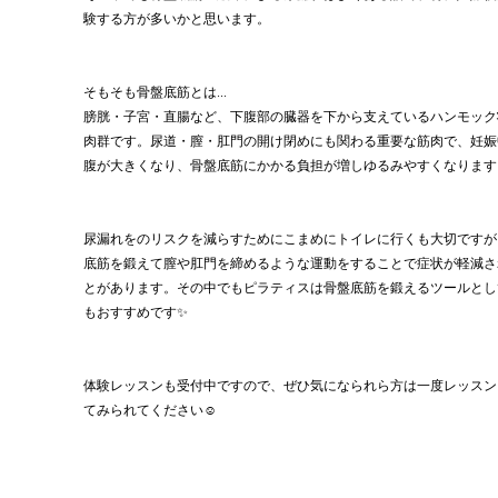
験する方が多いかと思います。
そもそも骨盤底筋とは...
膀胱・子宮・直腸など、下腹部の臓器を下から支えているハンモック
肉群です。尿道・膣・肛門の開け閉めにも関わる重要な筋肉で、妊娠
腹が大きくなり、骨盤底筋にかかる負担が増しゆるみやすくなります
尿漏れをのリスクを減らすためにこまめにトイレに行くも大切ですが
底筋を鍛えて膣や肛門を締めるような運動をすることで症状が軽減さ
とがあります。その中でもピラティスは骨盤底筋を鍛えるツールとし
もおすすめです✨
体験レッスンも受付中ですので、ぜひ気になられら方は一度レッスン
てみられてください☺️