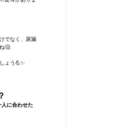
けでなく、尿漏
🤔
ょう💪✨
？
人一人に合わせた