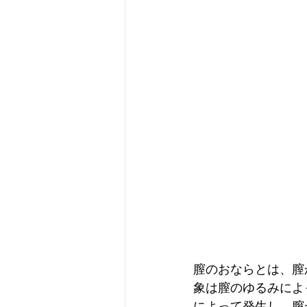
膣のおならとは、膣
象は膣のゆるみによ
によって発生し、膣