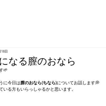
月18日
になる膣のおなら
🌱
うに今日は
膣のおなら(ちなら)
についてお話します💭
ている方もいらっしゃるかと思います。