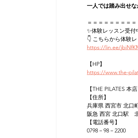
一人では踏み出せな
＝＝＝＝＝＝＝＝＝
✨体験レッスン受付
👇 こちらから体験
https://lin.ee/jbiNf
【HP】
https://www.the-pil
【THE PILATES 本
【住所】
兵庫県 西宮市 北口町1
阪急 西宮 北口駅　
【電話番号】
0798－98－2200