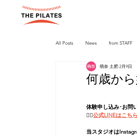
All Posts
News
from STAFF
萌奈 土肥
2月9日
何歳から
体験申し込み･お問
👉🏻
公式LINEはこち
当スタジオはInsta