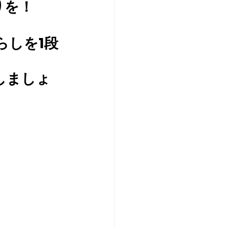
りを！
らしを1段
感しましょ