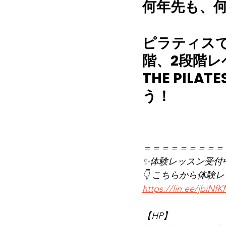
何年先も、
ピラティス
階、2段階
THE PI
う！
＝＝＝＝＝＝＝＝＝
✨体験レッスン受付
👇 こちらから体験
https://lin.ee/jbiNf
【HP】