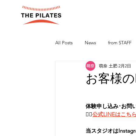
All Posts
News
from STAFF
萌奈 土肥
2月2日
お客様のBe
体験申し込み･お問
👉🏻
公式LINEはこち
当スタジオはInsta