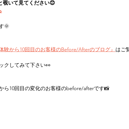
と覗いて見てください😊
ら
🌞
体験から10回目のお客様のBefore/Afterのブログ』
はご
ックしてみて下さい👀
10回目の変化のお客様のbefore/afterです📸