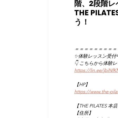
階、2段階
THE PI
う！
＝＝＝＝＝＝＝＝＝
✨体験レッスン受付
👇 こちらから体験
https://lin.ee/jbiNf
【HP】
https://www.the-pil
【THE PILATES 本
【住所】