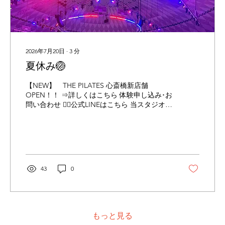
ある大きな筋肉です。 ・重い物を持ち上げる
・走る、ジャンプする ・力の強い動きを行
う...
2026年7月20日
∙
3
分
夏休み🏐
【NEW】 THE PILATES 心斎橋新店舗
OPEN！！ ⇒詳しくはこちら 体験申し込み･お
問い合わせ 👉🏻公式LINEはこちら 当スタジオは
Instagramにも力を入れています！ 下記URLか
らチラッと覗いて見てください😊 👉🏻
Instagramはこちら こんにちは、土肥です🌞
ここ数日お休みをいただきずっと行きたかっ
た念願のVNL(バレーボールネーションズリー
グ)を観戦してきました🏐 今年も第3週目の予
43
0
選リーグは日本で行われ会場が大阪とのこと
で、抽選で友人がチケットを当ててくれたの
で観戦しに行くことができました😭🙌 (めっち
ゃ嬉しい！！) 有難いことに🙏 7/9 日本vsタ
イ (女子) 7/12 日本vsポーランド (女子) 7/17
もっと見る
日本vsベルギー (男子) の3日程を観戦しに行