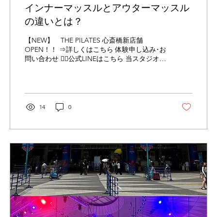
インナーマッスルとアウターマッスル
の違いとは？
【NEW】 THE PILATES 心斎橋新店舗
OPEN！！ ⇒詳しくはこちら 体験申し込み･お
問い合わせ 👉🏻公式LINEはこちら 当スタジオは
Instagramにも力を入れています！ 下記URLか
らチラッと覗いて見てください😊 👉🏻
Instagramはこちら こんにちは、土肥です🌞
今回はインナーマッスルとアウターマッスル
の違いについてです。 よく「インナーマッス
14
0
ルを鍛えましょう」と聞いたことはあっても
アウターマッスルとの違いを詳しく知ってい
る方は意外と少ないかもしれません。 どちら
も健康な体作りには欠かせない大切な筋肉で
す。 【インナーマッスルとは？】 体の深い部
分にある筋肉で骨や関節を支え、姿勢を安定
させる役割があります。 ・姿勢を正しく保つ
・体の軸を安定させる ・関節への負担を軽減
する ・バランスを保つ といった働きをしてい
ます。 普段は意識しにくい筋肉ですが日常生
活や運動の『体の土台』となる重要な存在で
す。 【アウターマッスルとは？】 体の表面に