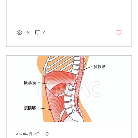
らチラッと覗いて見てください😊 👉🏻
Instagramはこちら お客様のbefore／afterも載
せてます！ まだの方はぜひチェックしてみて
ください👀 こんにちは、土肥です🌞 お体のお
悩みに多い「外腿の張り」。 太ももの外側が
19
0
硬く盛り上がって見えたり、張っているよう
に感じる状態を指すことが多く、いくつか原
因が考えられます。 【張り感の主な原因】 ・
外腿の筋肉の使い過ぎ →太ももの外側にある
筋肉（大腿筋膜張筋や外側広筋）が発達した
り緊張している。 ・お尻の筋肉が上手く使え
ていない →本来お尻が担う動きを外腿が代償
していることがある。 ・股関節や足首の硬さ
→可動域が狭いことで外側に負担が集中す
る。 ・骨盤や姿勢の影響 →反り腰やX脚、Ｏ
脚傾向でも外腿が張りやすくなる。 外腿の張
り感が気になる方はぜひ一度、THE PILATES
でピラティスを受けてみませんか？...
2026年7月27日
∙
3
分