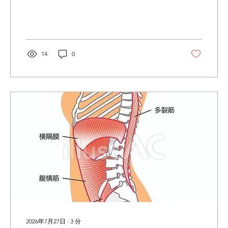
らチラッと覗いて見てください😊 👉🏻
Instagramはこちら お客様のbefore／afterも載
せてます！ まだの方はぜひチェックしてみて
ください👀 こんにちは、土肥です🌞 お体のお
悩みに多い「外腿の張り」。 太ももの外側が
14
0
硬く盛り上がって見えたり、張っているよう
に感じる状態を指すことが多く、いくつか原
因が考えられます。 【張り感の主な原因】 ・
外腿の筋肉の使い過ぎ →太ももの外側にある
筋肉（大腿筋膜張筋や外側広筋）が発達した
り緊張している。 ・お尻の筋肉が上手く使え
ていない →本来お尻が担う動きを外腿が代償
していることがある。 ・股関節や足首の硬さ
→可動域が狭いことで外側に負担が集中す
る。 ・骨盤や姿勢の影響 →反り腰やX脚、Ｏ
脚傾向でも外腿が張りやすくなる。 外腿の張
り感が気になる方はぜひ一度、THE PILATES
でピラティスを受けてみませんか？...
2026年7月27日
∙
3
分