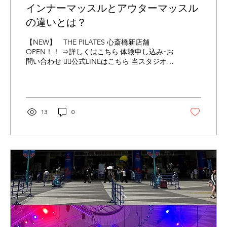
インナーマッスルとアウターマッスル
の違いとは？
【NEW】 THE PILATES 心斎橋新店舗
OPEN！！ ⇒詳しくはこちら 体験申し込み･お
問い合わせ 👉🏻公式LINEはこちら 当スタジオは
Instagramにも力を入れています！ 下記URLか
らチラッと覗いて見てください😊 👉🏻
Instagramはこちら こんにちは、土肥です🌞
今回はインナーマッスルとアウターマッスル
の違いについてです。 よく「インナーマッス
13
0
ルを鍛えましょう」と聞いたことはあっても
アウターマッスルとの違いを詳しく知ってい
る方は意外と少ないかもしれません。 どちら
も健康な体作りには欠かせない大切な筋肉で
す。 【インナーマッスルとは？】 体の深い部
分にある筋肉で骨や関節を支え、姿勢を安定
させる役割があります。 ・姿勢を正しく保つ
・体の軸を安定させる ・関節への負担を軽減
する ・バランスを保つ といった働きをしてい
ます。 普段は意識しにくい筋肉ですが日常生
活や運動の『体の土台』となる重要な存在で
す。 【アウターマッスルとは？】 体の表面に