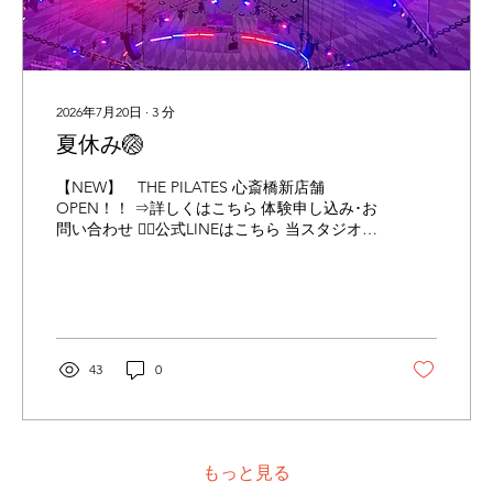
ある大きな筋肉です。 ・重い物を持ち上げる
・走る、ジャンプする ・力の強い動きを行
う...
2026年7月20日
∙
3
分
夏休み🏐
【NEW】 THE PILATES 心斎橋新店舗
OPEN！！ ⇒詳しくはこちら 体験申し込み･お
問い合わせ 👉🏻公式LINEはこちら 当スタジオは
Instagramにも力を入れています！ 下記URLか
らチラッと覗いて見てください😊 👉🏻
Instagramはこちら こんにちは、土肥です🌞
ここ数日お休みをいただきずっと行きたかっ
た念願のVNL(バレーボールネーションズリー
グ)を観戦してきました🏐 今年も第3週目の予
43
0
選リーグは日本で行われ会場が大阪とのこと
で、抽選で友人がチケットを当ててくれたの
で観戦しに行くことができました😭🙌 (めっち
ゃ嬉しい！！) 有難いことに🙏 7/9 日本vsタ
イ (女子) 7/12 日本vsポーランド (女子) 7/17
もっと見る
日本vsベルギー (男子) の3日程を観戦しに行