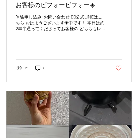
お客様のビフォービフォー☀️
体験申し込み･お問い合わせ 👉🏻公式LINEはこ
ちら おはようございます☀中です！ 本日は約
2年半通ってくださってお客様の どちらもレッ
スン前のお写真です♪ O様はずっとテニスをさ
れているので 肩甲骨の左右差が出やすかった
ですが とても改善しました✨ 元々腰痛持ちで
反り腰が強かったのも改善され 痛みなく日常
を過ごされています☺︎ 今後も痛みのない身体
を維持できるように身体の感覚をより良くし
21
0
ていきましょう🔥 いつ、自分の身体が悲鳴を
上げるかわからない ”今”運動をする習慣を身
につけ より健康な未来を手に入れる為に THE
PILATESでピラティスを始めてみませんか？
＝＝＝＝＝＝＝＝＝＝＝＝＝＝＝＝＝＝＝＝
＝＝＝＝＝＝＝＝＝＝＝＝＝ ✨体験レッスン
受付中✨ こちらから体験レッスンのお申し込
みをお願いします！ 予約サイトから直接ご予
約も可能です✨ 予約サイトはこちら 【HP】
ホームページはこちら 【THE PILATES 心斎橋
店】 【住所】 大阪市中央区南船場4-10-26 心
斎橋店 御堂筋線心斎橋駅より徒歩5分 ※電話