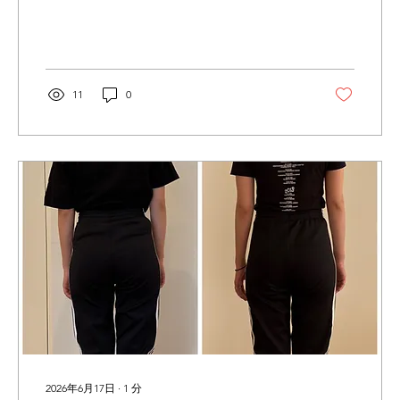
☺︎中です！ 本日はお客様のどちらもレッスン
前のお写真です！ U様は首が前に出ているこ
とから 肩甲骨周りからお尻にかけて痺れがあ
り 毎日痛みと闘いながら過ごしておりまし
た。 約2年ほどで今では痛みがなくなり わん
11
0
ちゃんの散歩の時も楽々いけるようになった
と言っていただきました☺︎ この週一回のピラ
ティスだけでなく 日常でも思い出して意識す
ると 身体が変化していきますね♪ これからも
痛みのない身体づくりを私と一緒に 頑張って
いきましょう🔥 いつ、自分の身体が悲鳴を上
げるかわからない ”今”運動をする習慣を身に
つけ より健康な未来を手に入れる為に THE
PILATESでピラティスを始めてみませんか？
＝＝＝＝＝＝＝＝＝＝＝＝＝＝＝＝＝＝＝＝
＝＝＝＝＝＝＝＝＝＝＝＝＝ ✨体験レッスン
受付中✨ こちらから体験レッスンのお申し込
みをお願いします！ 予約サイトから直接ご予
約も可能です✨...
2026年6月17日
∙
1
分