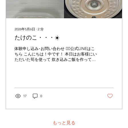
番号決まり次第記載させていただきます。
【THE...
2026年5月6日
∙
2
分
たけのこ・・・☀️
体験申し込み･お問い合わせ 👉🏻公式LINEはこ
ちら こんにちは！中です！ 本日はお客様にい
ただいた筍を使って 炊き込みご飯を作ってみ
ました✨ 山下さんが夜遅い時間に食べても太
りにくい食事を紹介してくださっているので
是非チェックしてみてください！ 山下さんの
ブログはこちら！ 初めてあく抜きをしました
が 意外と自分で出来ることが 増えてきている
ことに気づき これからもいろんなことに挑戦
17
0
していきたいと思いました🔥 料理だけじゃな
く、エクササイズや プラベートでも充実して
いけるように していきます☺️ いつ、自分の身
体が悲鳴を上げるかわからない ”今”運動をす
る習慣を身につけ より健康な未来を手に入れ
もっと見る
る為に THE PILATESでピラティスを始めてみ