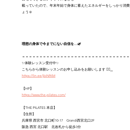
載っていたので、年末年始で身体に蓄えたエネルギーをしっかり消費
ょう☺️
理想の身体で今までにない自信を…🌿‬
＝＝＝＝＝＝＝＝＝＝＝＝＝＝＝＝＝＝＝＝＝＝＝＝＝＝＝＝＝＝＝
✨体験レッスン受付中✨
こちらから体験レッスンのお申し込みをお願いします 👉🏻
https://lin.ee/jbiNfKM
【HP】
https://www.the-pilates.com/
【THE PILATES 本店】
【住所】
兵庫県 西宮市 北口町10-17　Grandi西宮北口2F
阪急 西宮 北口駅　北改札から徒歩3分