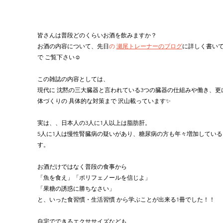
皆さんは普段どのくらいお酒を飲みますか？
お酒の内容について、先日
の 
瀬尾トレーナーのブログ
に詳しく書い
で ご覧下さい☺️
この雑誌の内容としては、
現代に 沈黙の三大臓器と言われている3つの臓器の仕組みや働き、更
体づくりの 具体的な対策まで 沢山載っています✨
実は、、日本人の3人に1人以上は脂肪肝。
5人に1人は慢性腎臓病の疑いがあり、糖尿病の方も年々増加している
す。
お酒だけではなく普段の食事から
「魚を食え」「ポリフェノールを信じよ」
「果糖の誘惑に勝ちなさい」
と、いった食習慣・生活習慣 から学ぶことが出来る1冊でした！！
自宅でできるエクササイズなども 