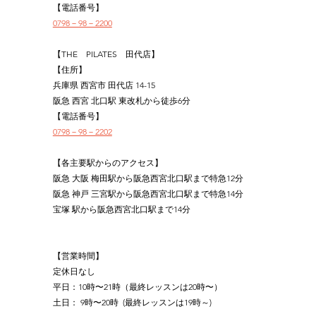
【電話番号】
0798－98－2200
【THE　PILATES　田代店】
【住所】
兵庫県 西宮市 田代店 14-15
阪急 西宮 北口駅 東改札から徒歩6分
【電話番号】
0798－98－2202
【各主要駅からのアクセス】
阪急 大阪 梅田駅から阪急西宮北口駅まで特急12分
阪急 神戸 三宮駅から阪急西宮北口駅まで特急14分
宝塚 駅から阪急西宮北口駅まで14分
【営業時間】
定休日なし
平日：10時〜21時（最終レッスンは20時〜）
土日： 9時〜20時  (最終レッスンは19時～)