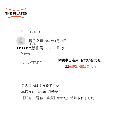
All Posts
璃子 佐藤
2025年1月17日
All Posts
Tarzan新作号 ・・・📔🌿‬
News
体験申し込み･お問い合わせ　
from STAFF
👉🏻
公式LINEはこちら
こんにちは！佐藤です☺️
本店2Fに Tarzan1月号から 
【肝臓 ・腎臓・膵臓】が新たに追加されました！