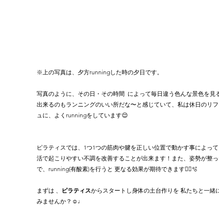
※上の写真は、夕方runningした時の夕日です。
写真のように、その日・その時間  によって毎日違う色んな景色を見
出来るのもランニングのいい所だな〜と感じていて、私は休日のリフ
ュに、よくrunningをしています😌
ピラティスでは、1つ1つの筋肉や腱を正しい位置で動かす事によって
活で起こりやすい不調を改善することが出来ます！また、姿勢が整っ
で、running(有酸素)を行うと 更なる効果が期待できます🤸‍♀️🫧
まずは 、
ピラティス
からスタートし身体の土台作りを 私たちと一緒
みませんか？☺️♩