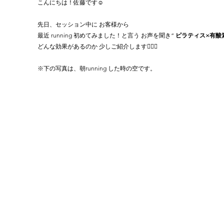
こんにちは！佐藤です☺️
先日、セッション中に お客様から 
最近 running 初めてみました！と言う お声を聞き“ 
ピラティス×有酸素
どんな効果があるのか 少しご紹介します🏃‍♀️✨️
※下の写真は、朝running した時の空です。