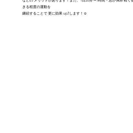
などの メリットがあります！また、1日20分〜1時間・息が弾み 軽く
きる程度の運動を 
継続することで 更に効果 up⤴️します！☺️