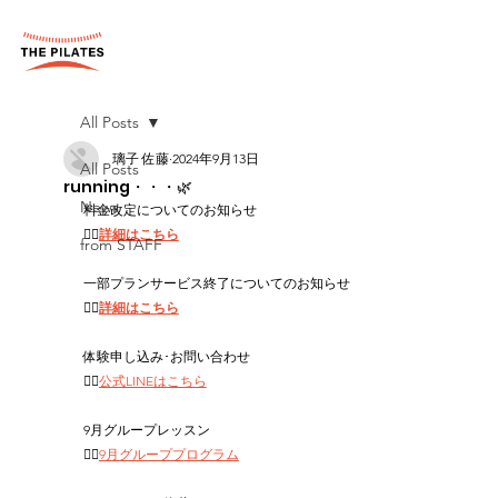
All Posts
璃子 佐藤
2024年9月13日
All Posts
running・・・🌿‬
News
料金改定についてのお知らせ
👉🏻
詳細はこちら
from STAFF
一部プランサービス終了についてのお知らせ
👉🏻
詳細はこちら
体験申し込み･お問い合わせ　
👉🏻
公式LINEはこちら
9月グループレッスン
👉🏻
9月グループプログラム