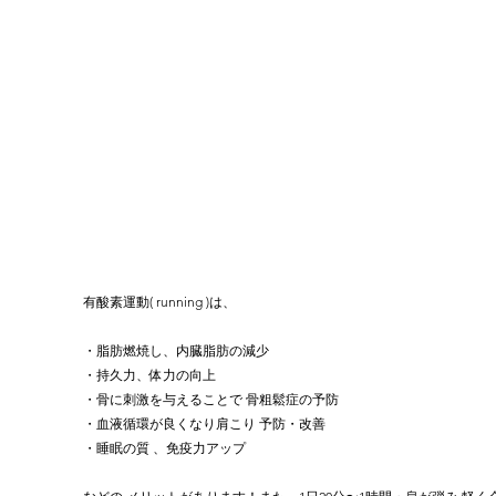
有酸素運動( running )は、
・脂肪燃焼し、内臓脂肪の減少
・持久力、体力の向上
・骨に刺激を与えることで 骨粗鬆症の予防
・血液循環が良くなり肩こり 予防・改善
・睡眠の質 、免疫力アップ