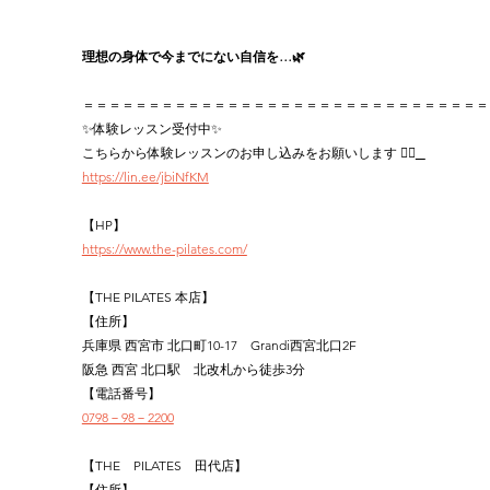
理想の身体で今までにない自信を…🌿‬
＝＝＝＝＝＝＝＝＝＝＝＝＝＝＝＝＝＝＝＝＝＝＝＝＝＝＝＝＝＝＝
✨体験レッスン受付中✨
こちらから体験レッスンのお申し込みをお願いします 👉🏻
https://lin.ee/jbiNfKM
【HP】
https://www.the-pilates.com/
【THE PILATES 本店】
【住所】
兵庫県 西宮市 北口町10-17　Grandi西宮北口2F
阪急 西宮 北口駅　北改札から徒歩3分
【電話番号】
0798－98－2200
【THE　PILATES　田代店】
【住所】