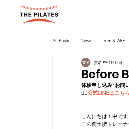
All Posts
News
from STAFF
貫名 中
4月15日
Before
体験申し込み･お問
👉🏻
公式LINEはこち
こんにちは！中です☺
この前土肥トレーナ