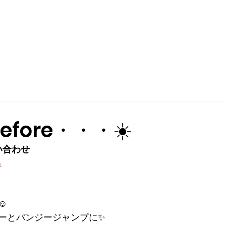
 Before・・・☀️
い合わせ
ら
︎
ーとバンジージャンプに✨