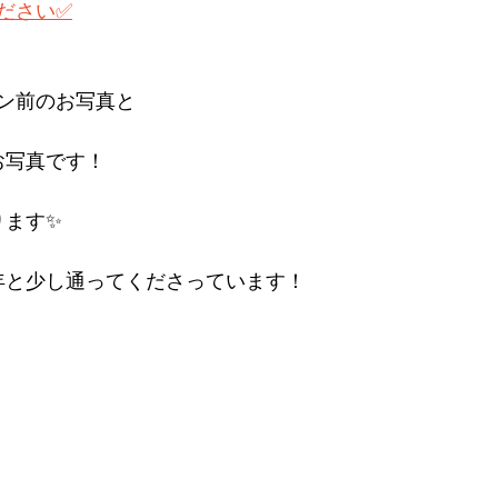
ださい✅
スン前のお写真と
お写真です！
ります✨
年と少し通ってくださっています！