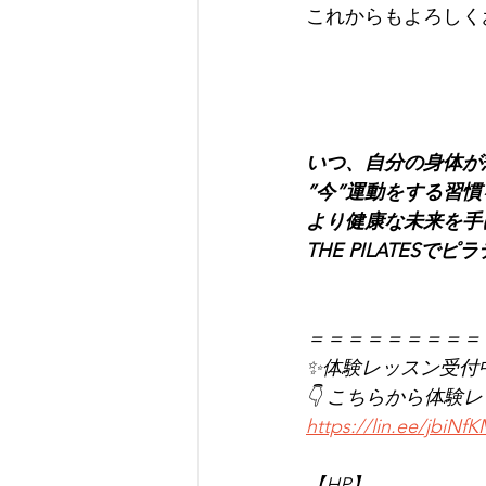
これからもよろしくお願
いつ、自分の身体が
”今”運動をする習
より健康な未来を手
THE PILATES
＝＝＝＝＝＝＝＝＝
✨体験レッスン受付
👇 こちらから体験
https://lin.ee/jbiNf
【HP】