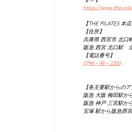
https://www.the-pil
【THE PILATES 本
【住所】
兵庫県 西宮市 北口町1
阪急 西宮 北口駅　
【電話番号】
0798－98－2200
【各主要駅からのア
阪急 大阪 梅田駅か
阪急 神戸 三宮駅か
宝塚 駅から阪急西宮