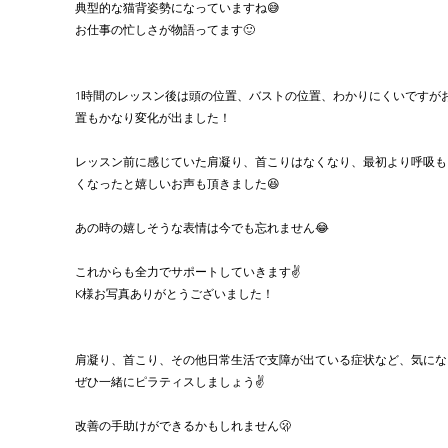
典型的な猫背姿勢になっていますね😅
お仕事の忙しさが物語ってます🙂
1時間のレッスン後は頭の位置、バストの位置、わかりにくいですが
置もかなり変化が出ました！
レッスン前に感じていた肩凝り、首こりはなくなり、最初より呼吸も
くなったと嬉しいお声も頂きました😆
あの時の嬉しそうな表情は今でも忘れません😂
これからも全力でサポートしていきます✌️
K様お写真ありがとうございました！
肩凝り、首こり、その他日常生活で支障が出ている症状など、気にな
ぜひ一緒にピラティスしましょう✌️
改善の手助けができるかもしれません🫢