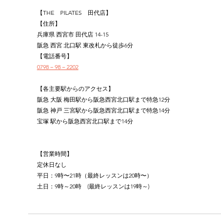
【THE　PILATES　田代店】
【住所】
兵庫県 西宮市 田代店 14-15
阪急 西宮 北口駅 東改札から徒歩6分
【電話番号】
0798－98－2202
【各主要駅からのアクセス】
阪急 大阪 梅田駅から阪急西宮北口駅まで特急12分
阪急 神戸 三宮駅から阪急西宮北口駅まで特急14分
宝塚 駅から阪急西宮北口駅まで14分
【営業時間】
定休日なし
平日：9時〜21時（最終レッスンは20時〜）
土日：9時～20時　(最終レッスンは19時～)