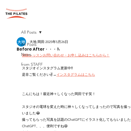
All Posts
大地 岡田
2025年5月26日
All Posts
Before After・・・🫰
News
体験レッスンお問い合わせ・お申し込みはこちらから！
from STAFF
スタジオインスタグラム更新中‼︎
是非ご覧ください✌️→
インスタグラムはこちら
こんにちは！最近神々しくなった岡田です笑！
スタジオの電球を変えた時に神々しくなってしまったので写真を撮っ
いました😂
撮ってもらった写真を話題のChatGPTにイラスト化してもらいました
ChatGPT、、、便利ですね😆