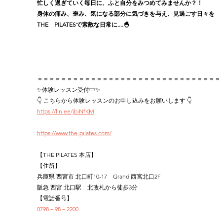
忙しく過ぎていく毎日に、ふと自分をみつめてみませんか？！
身体の痛み、歪み、気になる部分に気づきを与え、見過ごす日々を
THE　PILATESで素敵な日常に....🐣
＝＝＝＝＝＝＝＝＝＝＝＝＝＝＝＝＝＝＝＝＝＝＝＝＝＝＝＝＝＝＝
✨体験レッスン受付中✨
👇 こちらから体験レッスンのお申し込みをお願いします 👇
https://lin.ee/jbiNfKM
https://www.the-pilates.com/
【THE PILATES 本店】
【住所】
兵庫県 西宮市 北口町10-17　Grandi西宮北口2F
阪急 西宮 北口駅　北改札から徒歩3分
【電話番号】
0798－98－2200