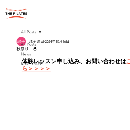
All Posts
瑶子 黒田
2024年10月16日
All Posts
秋祭り 🐣
News
体験レッスン申し込み、お問い合わせは
from STAFF
ら＞＞＞＞