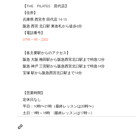
【THE　PILATES　田代店】
【住所】
兵庫県 西宮市 田代店 14-15
阪急 西宮 北口駅 東改札から徒歩6分
【電話番号】
0798－98－2202
【各主要駅からのアクセス】
阪急 大阪 梅田駅から阪急西宮北口駅まで特急12分
阪急 神戸 三宮駅から阪急西宮北口駅まで特急14分
宝塚 駅から阪急西宮北口駅まで14分
【営業時間】
定休日なし
平日：10時〜21時（最終レッスンは20時〜）
土日：9時～18時　(最終レッスンは17時～)