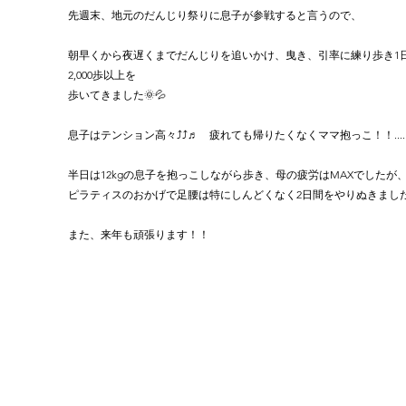
先週末、地元のだんじり祭りに息子が参戦すると言うので、
朝早くから夜遅くまでだんじりを追いかけ、曳き、引率に練り歩き1日
2,000歩以上を
歩いてきました🌞💦
息子はテンション高々⤴⤴♬　疲れても帰りたくなくママ抱っこ！！....
半日は12kgの息子を抱っこしながら歩き、母の疲労はMAXでしたが
ピラティスのおかげで足腰は特にしんどくなく2日間をやりぬきまし
また、来年も頑張ります！！