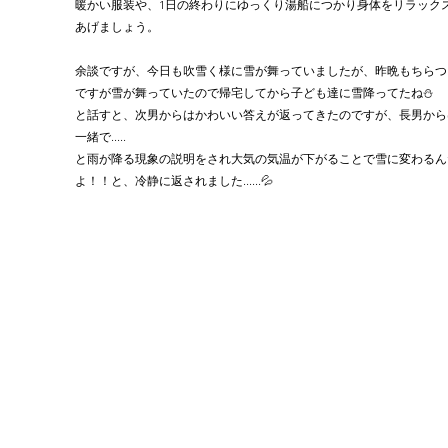
暖かい服装や、1日の終わりにゆっくり湯船につかり身体をリラック
あげましょう。
余談ですが、今日も吹雪く様に雪が舞っていましたが、昨晩もちらつ
ですが雪が舞っていたので帰宅してから子ども達に雪降ってたね⛄
と話すと、次男からはかわいい答えが返ってきたのですが、長男から
一緒で.....
と雨が降る現象の説明をされ大気の気温が下がることで雪に変わるん
よ！！と、冷静に返されました......💦