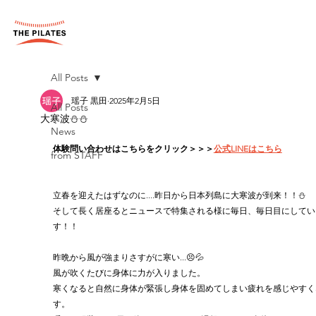
All Posts
瑶子 黒田
2025年2月5日
All Posts
大寒波⛄⛄
News
体験問い合わせはこちらをクリック＞＞＞
公式LINEはこちら
from STAFF
立春を迎えたはずなのに....昨日から日本列島に大寒波が到来！！⛄
そして長く居座るとニュースで特集される様に毎日、毎日目にしてい
す！！
昨晩から風が強まりさすがに寒い...😣💦
風が吹くたびに身体に力が入りました。
寒くなると自然に身体が緊張し身体を固めてしまい疲れを感じやすく
す。