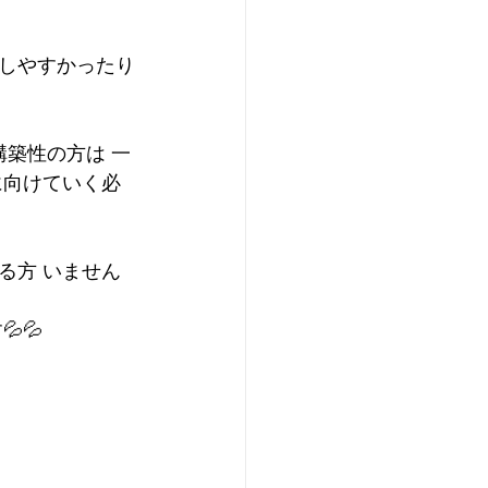
しやすかったり
築性の方は 一
に向けていく必
る方 いません
💦