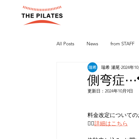
All Posts
News
from STAFF
瑞希 瀬尾
2024年1
側弯症⋯
更新日：
2024年10月9日
料金改定についての
👉🏻
詳細はこちら