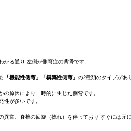
わかる通り 左側が側弯症の背骨です。
も
「機能性側弯」「構築性側弯」
の2種類のタイプがあ
かの原因により一時的に生じた側弯です。
発性が多いです。
の異常、脊椎の回旋（捻れ）を伴っており すぐには元