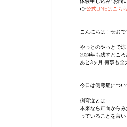
体験申し込み･お問
👉
公式LINEはこち
こんにちは！せおで
やっとのやっとで涼
2024年も残すところ
あと3ヶ月 何事も全
今日は側弯症につい
側弯症とは⋯
本来なら正面からみ
っていることを言い