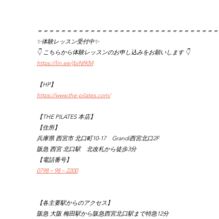
＝＝＝＝＝＝＝＝＝＝＝＝＝＝＝＝＝＝＝＝＝＝＝＝＝＝＝＝＝＝＝
✨体験レッスン受付中✨
👇 こちらから体験レッスンのお申し込みをお願いします 👇
https://lin.ee/jbiNfKM
【HP】
https://www.the-pilates.com/
【THE PILATES 本店】
【住所】
兵庫県 西宮市 北口町10-17　Grandi西宮北口2F
阪急 西宮 北口駅　北改札から徒歩3分
【電話番号】
0798－98－2200
【各主要駅からのアクセス】
阪急 大阪 梅田駅から阪急西宮北口駅まで特急12分