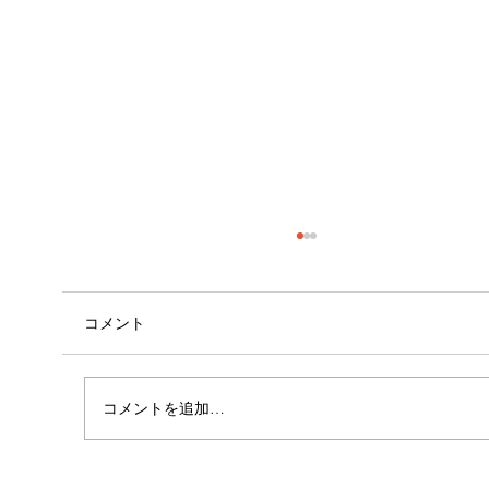
コメント
コメントを追加…
女性に多い「浮き指」とは？