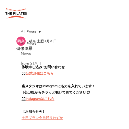
All Posts
萌奈 土肥
4月20日
All Posts
研修風景
News
from STAFF
体験申し込み･お問い合わせ
👉🏻
公式LINEはこちら
当スタジオはInstagramにも力を入れています！
下記URLからチラッと覗いて見てください😊
👉🏻
Instagramはこちら
【お知らせ📢】
土日プラン会員残りわずか