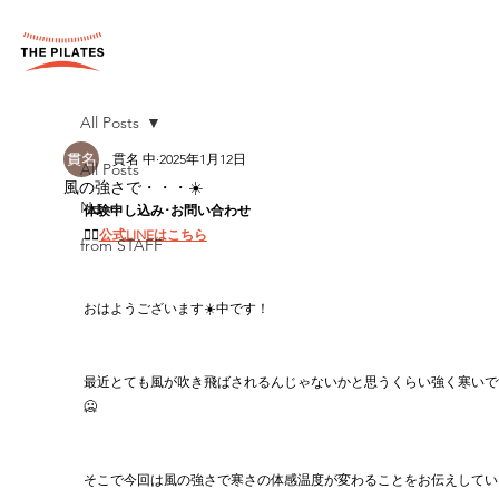
All Posts
貫名 中
2025年1月12日
All Posts
風の強さで・・・☀️
News
体験申し込み･お問い合わせ
👉🏻
公式LINEはこちら
from STAFF
おはようございます☀️中です！
最近とても風が吹き飛ばされるんじゃないかと思うくらい強く寒いで
🥶
そこで今回は風の強さで寒さの体感温度が変わることをお伝えしてい