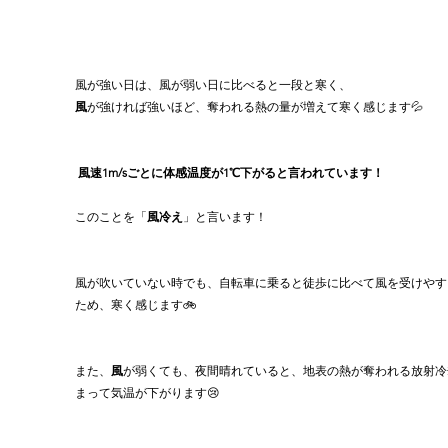
風が強い日は、風が弱い日に比べると一段と寒く、
風
が強ければ強いほど、奪われる熱の量が増えて寒く感じます💦
風速1m/sごとに体感温度が1℃下がると言われています！
このことを「
風冷え
」と言います！
風が吹いていない時でも、自転車に乗ると徒歩に比べて風を受けやす
ため、寒く感じます🚲
また、
風
が弱くても、夜間晴れていると、地表の熱が奪われる放射冷
まって気温が下がります😢