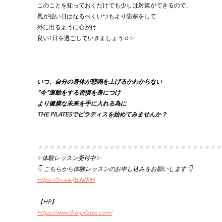
このことを知っておくだけでも少しは対策ができるので、
風が強い日はなるべくいつもより防寒をして
外に出るように心がけ
良い1日を過ごしていきましょう☺️✨
いつ、自分の身体が悲鳴を上げるかわからない
”今”運動をする習慣を身につけ
より健康な未来を手に入れる為に
THE PILATESでピラティスを始めてみませんか？
＝＝＝＝＝＝＝＝＝＝＝＝＝＝＝＝＝＝＝＝＝＝＝＝＝＝＝＝＝＝＝
✨体験レッスン受付中✨
👇 こちらから体験レッスンのお申し込みをお願いします 👇
https://lin.ee/jbiNfKM
【HP】
https://www.the-pilates.com/