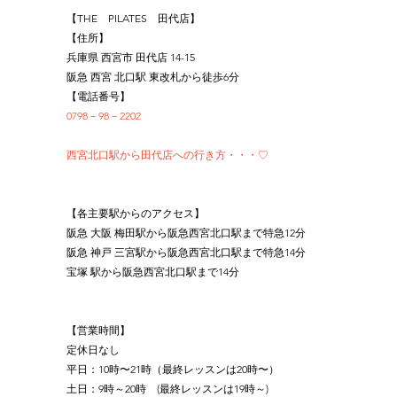
【THE　PILATES　田代店】
【住所】
兵庫県 西宮市 田代店 14-15
阪急 西宮 北口駅 東改札から徒歩6分
【電話番号】
0798－98－2202
西宮北口駅から田代店への行き方・・・♡
【各主要駅からのアクセス】
阪急 大阪 梅田駅から阪急西宮北口駅まで特急12分
阪急 神戸 三宮駅から阪急西宮北口駅まで特急14分
宝塚 駅から阪急西宮北口駅まで14分
【営業時間】
定休日なし
平日：10時〜21時（最終レッスンは20時〜）
土日：9時～20時　(最終レッスンは19時～)