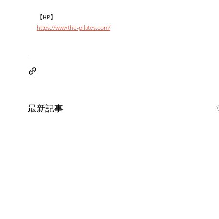
【HP】
https://www.the-pilates.com/
最新記事