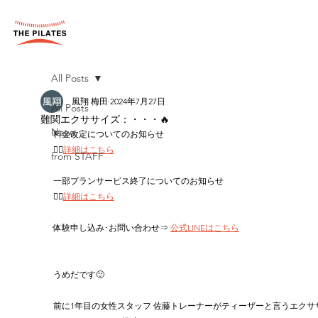
All Posts
風翔 梅田
2024年7月27日
All Posts
難関エクササイズ：・・・🔥
News
料金改定についてのお知らせ
👉🏻
詳細はこちら
from STAFF
一部プランサービス終了についてのお知らせ
👉🏻
詳細はこちら
体験申し込み･お問い合わせ⇒ 
公式LINEはこちら
うめだです🙂
前に1年目の女性スタッフ 佐藤トレーナーがティーザーと言うエクサ