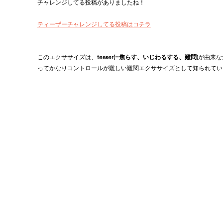
チャレンジしてる投稿がありましたね！
ティーザーチャレンジしてる投稿はコチラ
このエクササイズは、
teaser(=焦らす、いじわるする、難問)
が由来な
ってかなりコントロールが難しい難関エクササイズとして知られていま