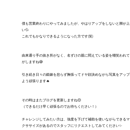
僕も営業終わりにやってみましたが、やはりアップをしないと脚が上
い💦
これでもかなりできるようになった方です(笑)
由来通り手の抜き所がなく、名ずけの親に悶えている姿を嘲笑われて
がしますね😅
引き続き日々の鍛錬を怠らず胸張ってドヤ顔決めながら写真をアップ
よう頑張ります🔥
その時はまたブログを更新しますね😊
（できるだけ早く頑張るのでお待ちください！）
チャレンジしてみたい方は、強度を下げて補助を使いながらできるマ
クササイズがあるのでスタッフにリクエストしてみてください✨