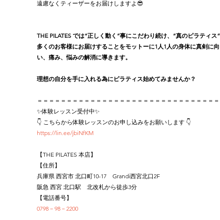
遠慮なくティーザーをお届けしますよ😎
THE PILATES では“正しく動く”事にこだわり続け、“真のピラティス
多くのお客様にお届けすることをモットーに1人1人の身体に真剣に向
い、痛み、悩みの解消に導きます。
理想の自分を手に入れる為にピラティス始めてみませんか？
＝＝＝＝＝＝＝＝＝＝＝＝＝＝＝＝＝＝＝＝＝＝＝＝＝＝＝＝＝＝＝
✨体験レッスン受付中✨
👇 こちらから体験レッスンのお申し込みをお願いします 👇
https://lin.ee/jbiNfKM
【THE PILATES 本店】
【住所】
兵庫県 西宮市 北口町10-17　Grandi西宮北口2F
阪急 西宮 北口駅　北改札から徒歩3分
【電話番号】
0798－98－2200