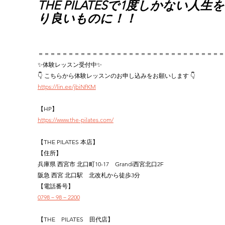
THE PILATESで1度しかない人生
り良いものに！！
＝＝＝＝＝＝＝＝＝＝＝＝＝＝＝＝＝＝＝＝＝＝＝＝＝＝＝＝＝＝＝
✨体験レッスン受付中✨
👇 こちらから体験レッスンのお申し込みをお願いします 👇
https://lin.ee/jbiNfKM
【HP】
https://www.the-pilates.com/
【THE PILATES 本店】
【住所】
兵庫県 西宮市 北口町10-17　Grandi西宮北口2F
阪急 西宮 北口駅　北改札から徒歩3分
【電話番号】
0798－98－2200
【THE　PILATES　田代店】