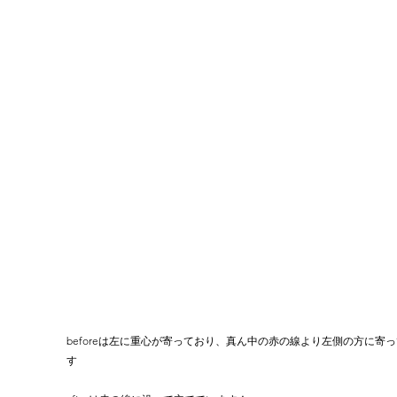
beforeは左に重心が寄っており、真ん中の赤の線より左側の方に寄
す