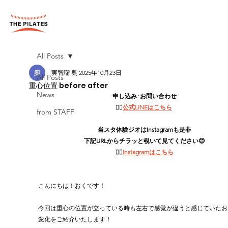
All Posts
実智瑠 奥
2025年10月23日
All Posts
重心位置 before after
News
申し込み･お問い合わせ
👉🏻
公式LINEはこちら
from STAFF
当スタ体験ジオはInstagramも是非
下記URLからチラッと覗いて見てください😊
👉🏻
Instagramはこちら
こんにちは！おくです！
今回は重心の位置が立っている時も左右で感覚が違うと感じていたお
変化をご紹介いたします！