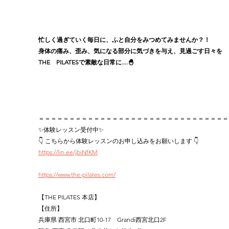
忙しく過ぎていく毎日に、ふと自分をみつめてみませんか？！
身体の痛み、歪み、気になる部分に気づきを与え、見過ごす日々を
THE　PILATESで素敵な日常に....🐣
＝＝＝＝＝＝＝＝＝＝＝＝＝＝＝＝＝＝＝＝＝＝＝＝＝＝＝＝＝＝＝
✨体験レッスン受付中✨
👇 こちらから体験レッスンのお申し込みをお願いします 👇
https://lin.ee/jbiNfKM
https://www.the-pilates.com/
【THE PILATES 本店】
【住所】
兵庫県 西宮市 北口町10-17　Grandi西宮北口2F