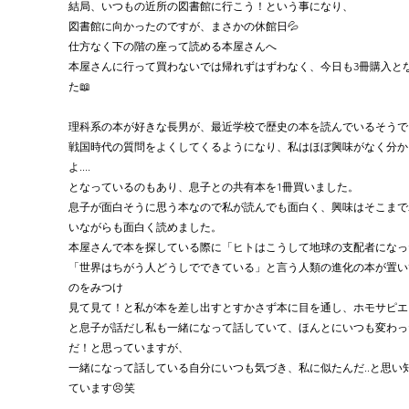
結局、いつもの近所の図書館に行こう！という事になり、
図書館に向かったのですが、まさかの休館日💦
仕方なく下の階の座って読める本屋さんへ
本屋さんに行って買わないでは帰れずはずわなく、今日も3冊購入と
た📖
理科系の本が好きな長男が、最近学校で歴史の本を読んでいるそうで
戦国時代の質問をよくしてくるようになり、私はほぼ興味がなく分か
よ....
となっているのもあり、息子との共有本を1冊買いました。
息子が面白そうに思う本なので私が読んでも面白く、興味はそこまで
いながらも面白く読めました。
本屋さんで本を探している際に「ヒトはこうして地球の支配者になっ
「世界はちがう人どうしでできている」と言う人類の進化の本が置い
のをみつけ
見て見て！と私が本を差し出すとすかさず本に目を通し、ホモサピエンス
と息子が話だし私も一緒になって話していて、ほんとにいつも変わっ
だ！と思っていますが、
一緒になって話している自分にいつも気づき、私に似たんだ..と思い
ています😣笑