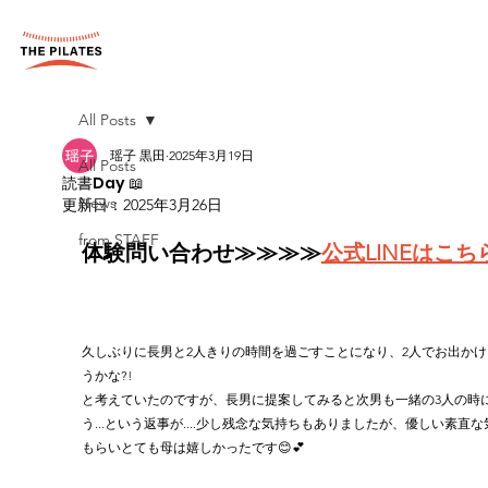
All Posts
瑶子 黒田
2025年3月19日
All Posts
読書Day 📖
News
更新日：
2025年3月26日
from STAFF
体験問い合わせ≫≫≫≫
公式LINEはこち
久しぶりに長男と2人きりの時間を過ごすことになり、2人でお出かけ
うかな?!
と考えていたのですが、長男に提案してみると次男も一緒の3人の時
う...という返事が....少し残念な気持ちもありましたが、優しい素直
もらいとても母は嬉しかったです😊💕