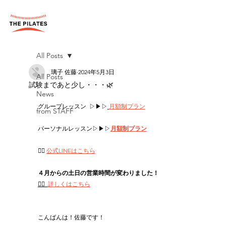
All Posts
璃子 佐藤
2024年5月3日
All Posts
試験まであと少し・・・🌿‬
News
グループレッスン  ▷▶▷
月額制プラン
from STAFF
パーソナルレッスン▷▶▷
月額制プラン
👉🏻 
公式LINEはこちら
４月からの土日の営業時間が変わりました！
👉🏻  
詳しくはこちら
こんばんは！佐藤です！