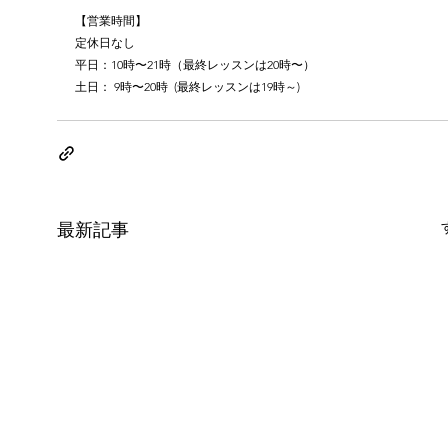
【営業時間】
定休日なし
平日：10時〜21時（最終レッスンは20時〜）
土日： 9時〜20時  (最終レッスンは19時～)
最新記事