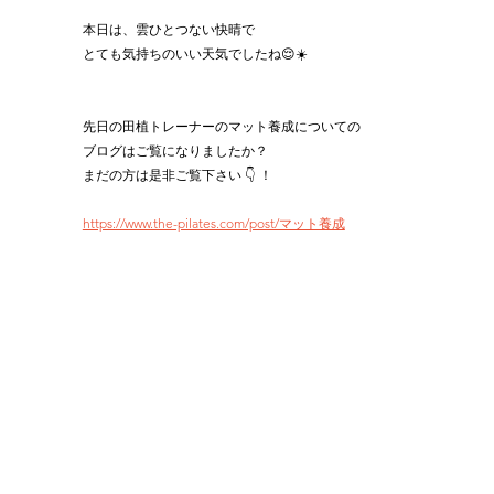
本日は、雲ひとつない快晴で
とても気持ちのいい天気でしたね😌☀️
先日の田植トレーナーのマット養成についての
ブログはご覧になりましたか？
まだの方は是非ご覧下さい 👇 ！
https://www.the-pilates.com/post/マット養成