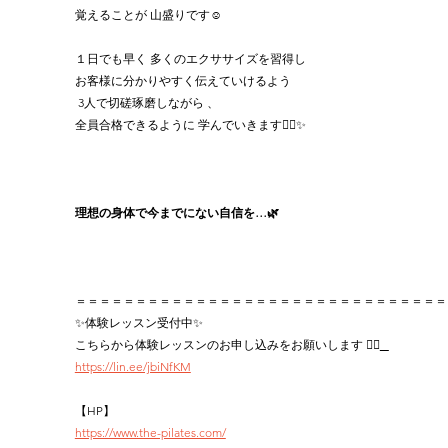
覚えることが 山盛りです☺️
１日でも早く 多くのエクササイズを習得し
お客様に分かりやすく伝えていけるよう
 3人で切磋琢磨しながら 、
全員合格できるように 学んでいきます✊🏻✨
理想の身体で今までにない自信を…🌿‬
＝＝＝＝＝＝＝＝＝＝＝＝＝＝＝＝＝＝＝＝＝＝＝＝＝＝＝＝＝＝＝
✨体験レッスン受付中✨
こちらから体験レッスンのお申し込みをお願いします 👉🏻
https://lin.ee/jbiNfKM
【HP】
https://www.the-pilates.com/