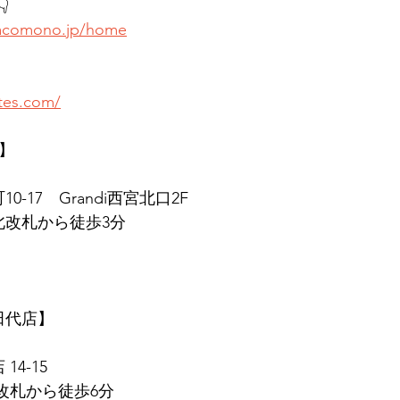

.hacomono.jp/home
ates.com/
店】
0-17　Grandi西宮北口2F
北改札から徒歩3分
　田代店】
14-15
東改札から徒歩6分