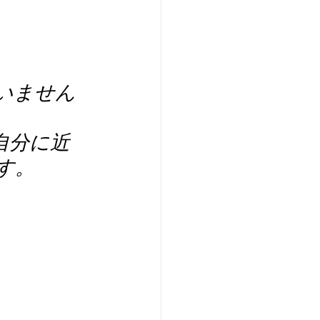
いません
自分に近
す。