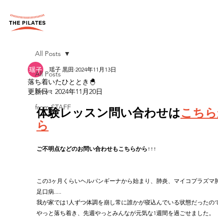
All Posts
瑶子 黒田
2024年11月13日
All Posts
落ち着いたひととき🐣
News
更新日：
2024年11月20日
from STAFF
体験レッスン問い合わせは
こちら
ら
ご不明点などのお問い合わせもこちらから↑↑↑
この3ヶ月くらいヘルパンギーナから始まり、肺炎、マイコプラズマ
足口病.....
我が家では1人ずつ体調を崩し常に誰かが寝込んでいる状態だったの
やっと落ち着き、先週やっとみんなが元気な1週間を過ごせました。