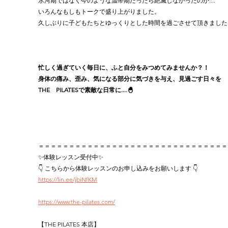
氷河期ではなく今のような温帯期だったら絶滅しなかったのか....
いろんなもしもトークで盛り上がりました。
久しぶりに子どもたちとゆっくりとした時間を過ごさせて頂きました
忙しく過ぎていく毎日に、ふと自分をみつめてみませんか？！
身体の痛み、歪み、気になる部分に気づきを与え、見過ごす日々を
THE　PILATESで素敵な日常に....🐣
＝＝＝＝＝＝＝＝＝＝＝＝＝＝＝＝＝＝＝＝＝＝＝＝＝＝＝＝＝＝＝
✨体験レッスン受付中✨
👇 こちらから体験レッスンのお申し込みをお願いします 👇
https://lin.ee/jbiNfKM
https://www.the-pilates.com/
【THE PILATES 本店】