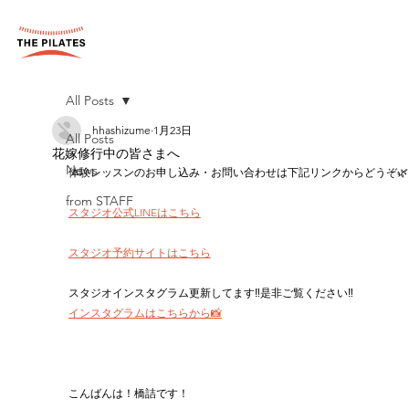
All Posts
hhashizume
1月23日
All Posts
花嫁修行中の皆さまへ
News
体験レッスンのお申し込み・お問い合わせは下記リンクからどうぞ🌿
from STAFF
スタジオ公式LINEはこちら
スタジオ予約サイトはこちら
スタジオインスタグラム更新してます‼︎是非ご覧ください‼︎
インスタグラムはこちらから📸
こんばんは！橋詰です！