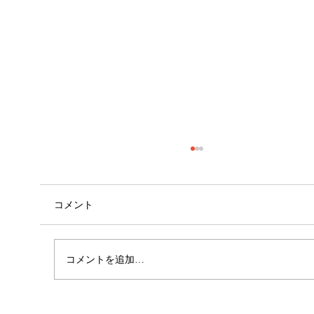
コメント
コメントを追加…
女性に多い「浮き指」とは？