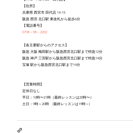
【住所】
兵庫県 西宮市 田代店 14-15
阪急 西宮 北口駅 東改札から徒歩6分
【電話番号】
0798－98－2202
【各主要駅からのアクセス】
阪急 大阪 梅田駅から阪急西宮北口駅まで特急12分
阪急 神戸 三宮駅から阪急西宮北口駅まで特急14分
宝塚 駅から阪急西宮北口駅まで14分
【営業時間】
定休日なし
平日：10時〜21時（最終レッスンは20時〜）
土日：9時～20時　(最終レッスンは19時～)