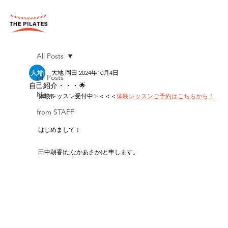
All Posts
大地 岡田
2024年10月4日
All Posts
自己紹介・・・🌟
News
体験レッスン受付中✨＜＜＜
体験レッスンご予約はこちらから！
from STAFF
はじめまして！
田中朝香(たなかあさか)と申します。