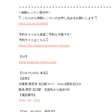
＝＝＝＝＝＝＝＝＝＝＝＝＝＝＝＝＝＝＝＝＝＝＝＝＝＝＝＝＝＝＝
✨体験レッスン受付中✨
👇 こちらから体験レッスンのお申し込みをお願いします 👇
https://lin.ee/jbiNfKM
予約サイトから直接ご予約も可能です✨
予約サイトはこちら👇
https://the-pilates.hacomono.jp/home
【HP】
https://www.the-pilates.com/
【THE PILATES 本店】
【住所】
兵庫県 西宮市 北口町10-17　Grandi西宮北口2F
阪急 西宮 北口駅　北改札から徒歩3分
【電話番号】
0798－98－2200
【THE　PILATES　田代店】