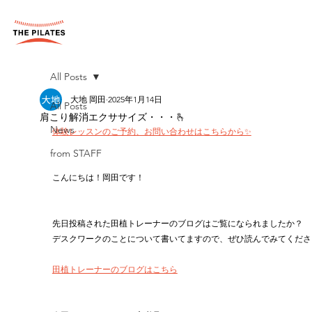
All Posts
大地 岡田
2025年1月14日
All Posts
肩こり解消エクササイズ・・・🫰
News
体験レッスンのご予約、お問い合わせはこちらから✨
from STAFF
こんにちは！岡田です！
先日投稿された田植トレーナーのブログはご覧になられましたか？
デスクワークのことについて書いてますので、ぜひ読んでみてくださ
田植トレーナーのブログはこちら