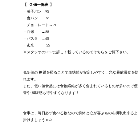
【⠀GI値一覧表  】
・菓子パン→95
・食パン     →91
・チョコレート→91
・白米        →88
・パスタ    →65
・玄米         →55       
※スタジオのPOPに詳しく載っているのでそちらをご覧下さい。
低GI値の 糖質を摂ることで血糖値が安定しやすく、急な暴飲暴食を
れます。
また、低GI値食品には食物繊維が多く含まれているものが多いので便
善や 満腹感も得やすくなります！
食事は、毎日必ず食べる物なので身体と心が喜ぶものを摂取出来るよ
掛けましょう☺️🍙