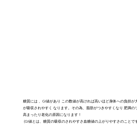
糖質には 、GI値があり この数値が高ければ高いほど身体への負担が大
が吸収されやすく なります。その為、脂肪がつきやすくなり 肥満の
高まったり老化の原因になります！
 (GI値とは、糖質の吸収のされやすさ血糖値の上がりやすさのことです