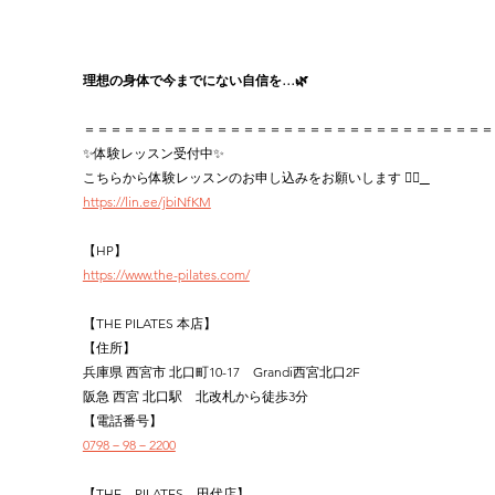
理想の身体で今までにない自信を…🌿‬
＝＝＝＝＝＝＝＝＝＝＝＝＝＝＝＝＝＝＝＝＝＝＝＝＝＝＝＝＝＝＝
✨体験レッスン受付中✨
こちらから体験レッスンのお申し込みをお願いします 👉🏻
https://lin.ee/jbiNfKM
【HP】
https://www.the-pilates.com/
【THE PILATES 本店】
【住所】
兵庫県 西宮市 北口町10-17　Grandi西宮北口2F
阪急 西宮 北口駅　北改札から徒歩3分
【電話番号】
0798－98－2200
【THE　PILATES　田代店】