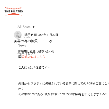
All Posts
璃子 佐藤
2024年11月22日
All Posts
美容の為の糖質 ・・・🌿‬
News
体験申し込み･お問い合わせ　
from STAFF
👉🏻
公式LINEはこちら
こんにちは！佐藤です☺️
先日から スタジオに掲載されている食事に関しての POPをご覧にな
か？
その中の1つにある  糖質 (主食)についての内容をお伝えします！🍚✨️