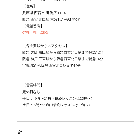
【住所】
兵庫県 西宮市 田代店 14-15
阪急 西宮 北口駅 東改札から徒歩6分
【電話番号】
0798－98－2202
【各主要駅からのアクセス】
阪急 大阪 梅田駅から阪急西宮北口駅まで特急12分
阪急 神戸 三宮駅から阪急西宮北口駅まで特急14分
宝塚 駅から阪急西宮北口駅まで14分
【営業時間】
定休日なし
平日：10時〜21時（最終レッスンは20時〜）
土日： 9時〜20時  (最終レッスンは19時～)