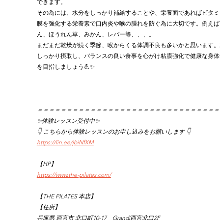
できます。
その為には、水分をしっかり補給することや、栄養面であればビタミ
膜を強化する栄養素で口内炎や喉の腫れを防ぐ為に大切です。例えば
ん、ほうれん草、みかん、レバー等、、、。
まだまだ乾燥が続く季節、喉からくる体調不良も多いかと思います。
しっかり摂取し、バランスの良い食事を心がけ粘膜強化で健康な身体
を目指しましょう💪✨
＝＝＝＝＝＝＝＝＝＝＝＝＝＝＝＝＝＝＝＝＝＝＝＝＝＝＝＝＝＝＝
✨体験レッスン受付中✨
👇 こちらから体験レッスンのお申し込みをお願いします 👇
https://lin.ee/jbiNfKM
【HP】
https://www.the-pilates.com/
【THE PILATES 本店】
【住所】
兵庫県 西宮市 北口町10-17　Grandi西宮北口2F