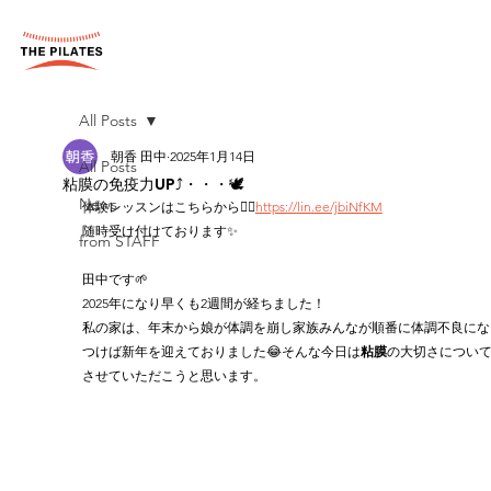
All Posts
朝香 田中
2025年1月14日
All Posts
粘膜の免疫力UP⤴️・・・🕊️
News
体験レッスンはこちらから💁‍♀️
https://
lin.ee/jbiNfKM
随時受け付けております✨
from STAFF
田中です🌱
2025年になり早くも2週間が経ちました！
私の家は、年末から娘が体調を崩し家族みんなが順番に体調不良にな
つけば新年を迎えておりました😂そんな今日は
粘膜
の大切さについ
させていただこうと思います。