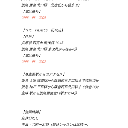
阪急 西宮 北口駅　北改札から徒歩3分
【電話番号】
0798－98－2200
【THE　PILATES　田代店】
【住所】
兵庫県 西宮市 田代店 14-15
阪急 西宮 北口駅 東改札から徒歩6分
【電話番号】
0798－98－2202
【各主要駅からのアクセス】
阪急 大阪 梅田駅から阪急西宮北口駅まで特急12分
阪急 神戸 三宮駅から阪急西宮北口駅まで特急14分
宝塚 駅から阪急西宮北口駅まで14分
【営業時間】
定休日なし
平日：10時〜21時（最終レッスンは20時〜）