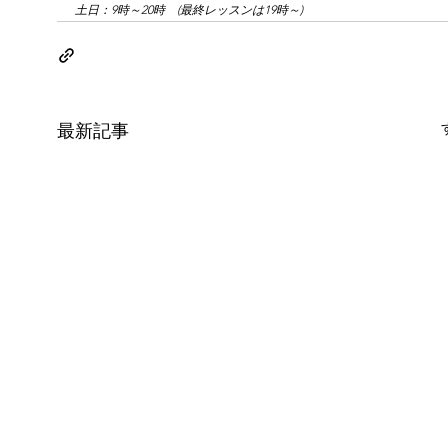
土日：9時～20時　(最終レッスンは19時～)
最新記事