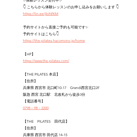
✨体験レッスン受付中✨
👇 こちらから体験レッスンのお申し込みをお願いします 👇
https://lin.ee/jbiNfKM
予約サイトから直接ご予約も可能です✨
予約サイトはこちら👇
https://the-pilates.hacomono.jp/home
【HP】
https://www.the-pilates.com/
【THE PILATES 本店】
【住所】
兵庫県 西宮市 北口町10-17　Grandi西宮北口2F
阪急 西宮 北口駅　北改札から徒歩3分
【電話番号】
0798－98－2200
【THE　PILATES　田代店】
【住所】
兵庫県 西宮市 田代店 14-15