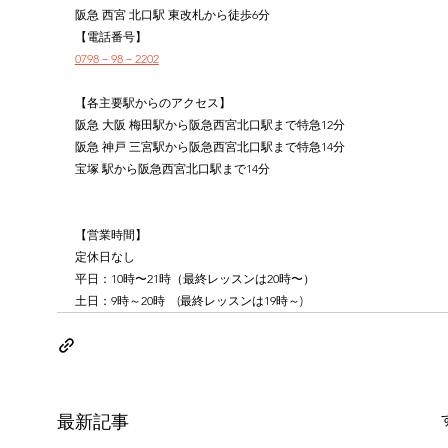
阪急 西宮 北口駅 東改札から徒歩6分
【電話番号】
0798－98－2202
【各主要駅からのアクセス】
阪急 大阪 梅田駅から阪急西宮北口駅まで特急12分
阪急 神戸 三宮駅から阪急西宮北口駅まで特急14分
宝塚 駅から阪急西宮北口駅まで14分
【営業時間】
定休日なし
平日：10時〜21時（最終レッスンは20時〜）
土日：9時～20時　(最終レッスンは19時～)
最新記事