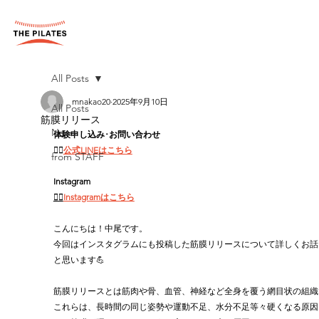
All Posts
mnakao20
2025年9月10日
All Posts
筋膜リリース
News
体験申し込み･お問い合わせ
👉🏻
公式LINEはこちら
from STAFF
Instagram
👉🏻
Instagramはこちら
こんにちは！中尾です。
今回はインスタグラムにも投稿した筋膜リリースについて詳しくお話
と思います💪
筋膜リリースとは筋肉や骨、血管、神経など全身を覆う網目状の組織
これらは、長時間の同じ姿勢や運動不足、水分不足等々硬くなる原因