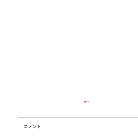
コメント
外腿の張り感