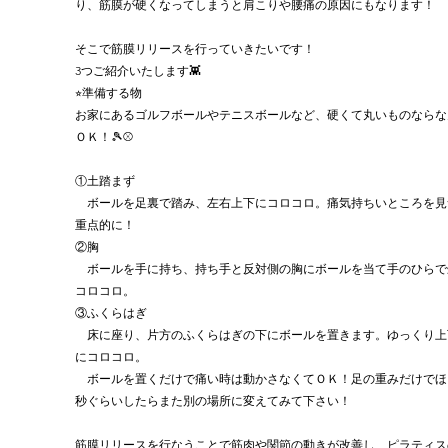
り、筋膜が硬くなってしまうと肩こりや腰痛の原因にもなります！
そこで筋膜リリースを行っていきたいです！
3つご紹介いたします👾
⭐︎準備する物
お家にあるゴルフボールやテニスボールなど、硬くて丸いものならな
ＯＫ！🎾⚾️
①土踏まず
　ボールを足裏で踏み、左右上下にコロコロ。痛気持ちいところを見
重点的に！
②胸
　ボールを手に持ち、持ち手と反対側の胸にボールを当て手のひらで
コロコロ。
③ふくらはぎ
　床に座り、片方のふくらはぎの下にボールを置きます。ゆっくり上
にコロコロ。
　ボールを置くだけで痛い時は動かさなくてＯＫ！足の重みだけでほぐ
秒ぐらいしたらまた別の場所に変えてみて下さい！
筋膜リリースを行なうことで筋肉や関節の動きが改善し、ピラティス