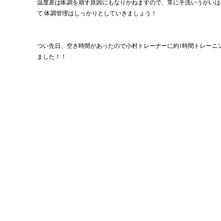
温度差は体調を崩す原因にもなりかねますので、常に手洗いうがいは
て 体調管理はしっかりとしていきましょう！
つい先日、空き時間があったので小村トレーナーに約1時間トレーニ
ました！！