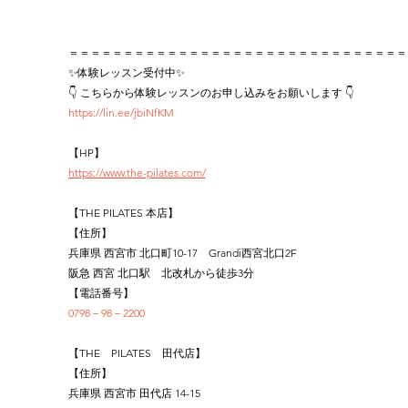
＝＝＝＝＝＝＝＝＝＝＝＝＝＝＝＝＝＝＝＝＝＝＝＝＝＝＝＝＝＝＝
✨体験レッスン受付中✨
👇 こちらから体験レッスンのお申し込みをお願いします 👇
https://lin.ee/jbiNfKM
【HP】
https://www.the-pilates.com/
【THE PILATES 本店】
【住所】
兵庫県 西宮市 北口町10-17　Grandi西宮北口2F
阪急 西宮 北口駅　北改札から徒歩3分
【電話番号】
0798－98－2200
【THE　PILATES　田代店】
【住所】
兵庫県 西宮市 田代店 14-15