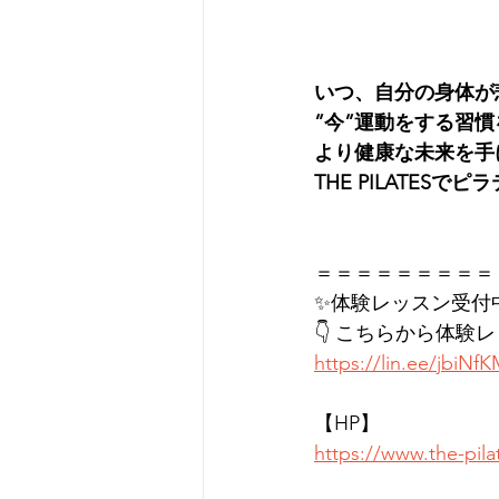
いつ、自分の身体が
”今”運動をする習
より健康な未来を手
THE PILATES
＝＝＝＝＝＝＝＝＝
✨体験レッスン受付
👇 こちらから体験
https://lin.ee/jbiNf
【HP】
https://www.the-pil